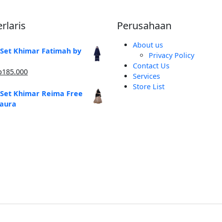
rlaris
Perusahaan
About us
 Set Khimar Fatimah by
Privacy Policy
Contact Us
arga
Harga
p
185.000
Services
linya
saat
Store List
alah:
ini
 Set Khimar Reima Free
250.000.
adalah:
zaura
Rp185.000.