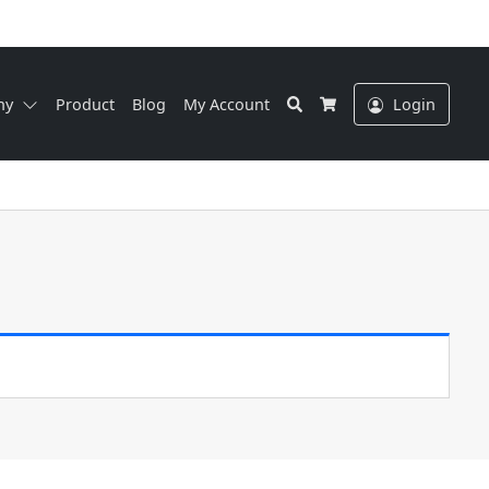
Search
ny
Product
Blog
My Account
Login
Cart