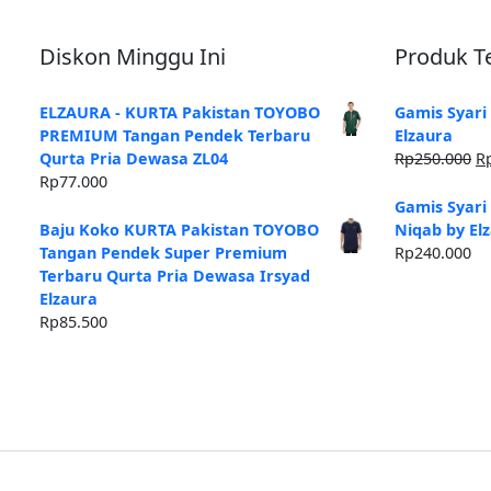
Diskon Minggu Ini
Produk Te
ELZAURA - KURTA Pakistan TOYOBO
Gamis Syari
PREMIUM Tangan Pendek Terbaru
Elzaura
H
Qurta Pria Dewasa ZL04
Rp
250.000
R
as
Rp
77.000
ad
Gamis Syari
Rp
Baju Koko KURTA Pakistan TOYOBO
Niqab by El
Tangan Pendek Super Premium
Rp
240.000
Terbaru Qurta Pria Dewasa Irsyad
Elzaura
Rp
85.500