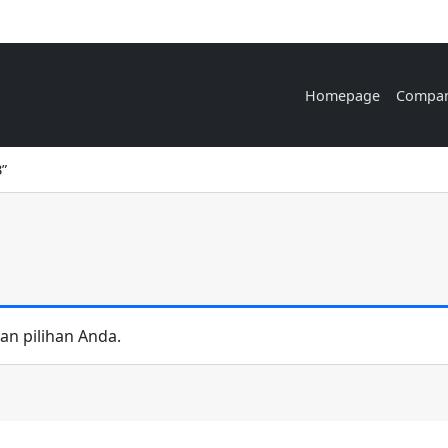
Homepage
Compa
B”
n pilihan Anda.