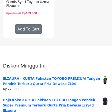
Gamis Syari Toyobo Uzma
Elzaura
Harga
Harga
Rp
295.000
Rp
189.000
aslinya
saat
adalah:
ini
Rp295.000.
adalah:
Add To Cart
Rp189.000.
Diskon Minggu Ini
ELZAURA - KURTA Pakistan TOYOBO PREMIUM Tangan
Pendek Terbaru Qurta Pria Dewasa ZL04
Rp
77.000
Baju Koko KURTA Pakistan TOYOBO Tangan Pendek
Super Premium Terbaru Qurta Pria Dewasa Irsyad
Elzaura