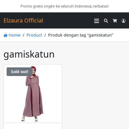
Promo gratis ongkir ke seluruh Indonesia, terbatas!
Elzaura Official
Search
L
Cart
Home
Product
Produk dengan tag “gamiskatun”
gamiskatun
Sold out!