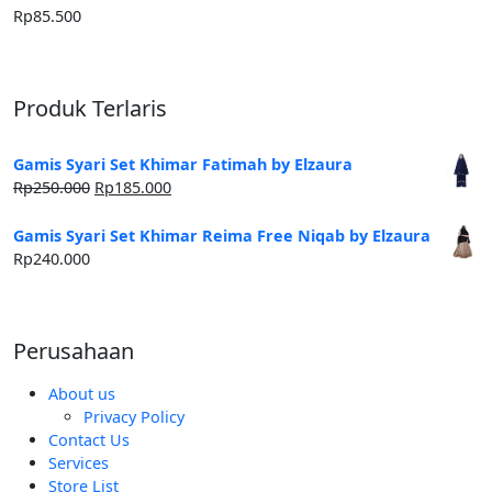
Rp
85.500
Produk Terlaris
Gamis Syari Set Khimar Fatimah by Elzaura
Harga
Harga
Rp
250.000
Rp
185.000
aslinya
saat
adalah:
ini
Gamis Syari Set Khimar Reima Free Niqab by Elzaura
Rp250.000.
adalah:
Rp
240.000
Rp185.000.
Perusahaan
About us
Privacy Policy
Contact Us
Services
Store List