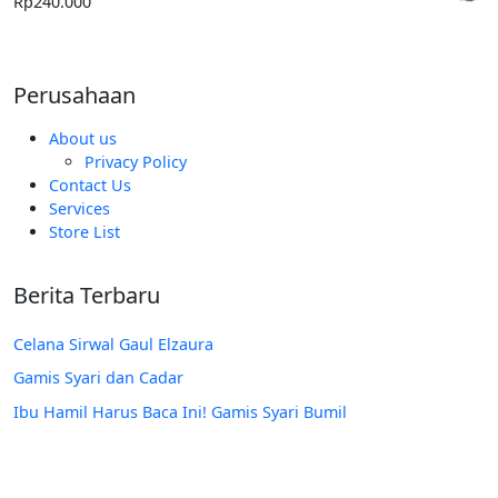
Rp
240.000
Rp185.000.
Perusahaan
About us
Privacy Policy
Contact Us
Services
Store List
Berita Terbaru
Celana Sirwal Gaul Elzaura
Gamis Syari dan Cadar
Ibu Hamil Harus Baca Ini! Gamis Syari Bumil