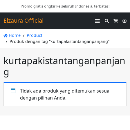
Promo gratis ongkir ke seluruh Indonesia, terbatas!
Elzaura Official
Search
L
Cart
Home
Product
Produk dengan tag “kurtapakistantanganpanjang”
kurtapakistantanganpanjan
g
Tidak ada produk yang ditemukan sesuai
dengan pilihan Anda.