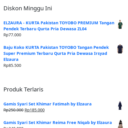
Diskon Minggu Ini
ELZAURA - KURTA Pakistan TOYOBO PREMIUM Tangan
Pendek Terbaru Qurta Pria Dewasa ZL04
Rp
77.000
Baju Koko KURTA Pakistan TOYOBO Tangan Pendek
Super Premium Terbaru Qurta Pria Dewasa Irsyad
Elzaura
Rp
85.500
Produk Terlaris
Gamis Syari Set Khimar Fatimah by Elzaura
Harga
Harga
Rp
250.000
Rp
185.000
aslinya
saat
adalah:
ini
Gamis Syari Set Khimar Reima Free Niqab by Elzaura
Rp250.000.
adalah: