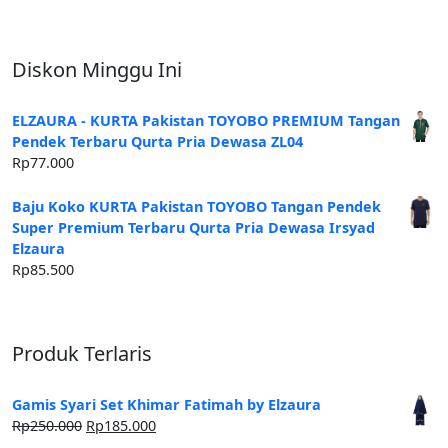
beberapa
beberapa
varian.
varian.
Pilihan
Pilihan
Diskon Minggu Ini
ini
ini
dapat
dapat
ELZAURA - KURTA Pakistan TOYOBO PREMIUM Tangan
diambil
diambil
Pendek Terbaru Qurta Pria Dewasa ZL04
di
di
Rp
77.000
halaman
halaman
produk
produk
Baju Koko KURTA Pakistan TOYOBO Tangan Pendek
Super Premium Terbaru Qurta Pria Dewasa Irsyad
Elzaura
Rp
85.500
Produk Terlaris
Gamis Syari Set Khimar Fatimah by Elzaura
Harga
Harga
Rp
250.000
Rp
185.000
aslinya
saat