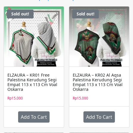
Sold out!
Sold out!
ELZAURA – KR01 Free
ELZAURA – KR02 Al Aqsa
Palestina Kerudung Segi
Palestina Kerudung Segi
Empat 113 x 113 Cm Voal
Empat 113 x 113 Cm Voal
Oskarra
Oskarra
Rp
15.000
Rp
15.000
Add To Cart
Add To Cart
Produk
Produk
ini
ini