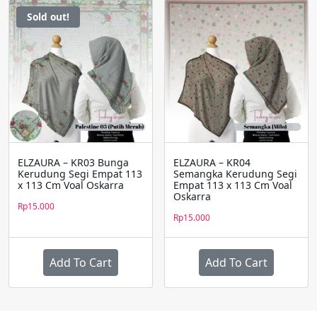
memiliki
memiliki
Sold out!
beberapa
beberapa
varian.
varian.
Pilihan
Pilihan
ini
ini
dapat
dapat
diambil
diambil
di
di
halaman
halaman
produk
produk
ELZAURA – KR03 Bunga
ELZAURA – KR04
Kerudung Segi Empat 113
Semangka Kerudung Segi
x 113 Cm Voal Oskarra
Empat 113 x 113 Cm Voal
Oskarra
Rp
15.000
Rp
15.000
Add To Cart
Add To Cart
Produk
Produk
ini
ini
memiliki
memiliki