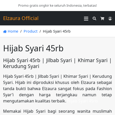
Promo gratis ongkir ke seluruh Indonesia, terbatas!
Elzaura Official
Search
L
Cart
Home
Product
Hijab Syari 45rb
Hijab Syari 45rb
Hijab Syari 45rb | Jilbab Syari | Khimar Syari |
Kerudung Syari
Hijab Syari 45rb | Jilbab Syari | Khimar Syari | Kerudung
Syari. Hijab ini diproduksi khusus oleh Elzaura sebagai
tanda bukti bahwa Elzaura sangat fokus pada Fashion
Syar’i dengan harga terjangkau namun tetap
mengutamakan kualitas terbaik.
Hijab Syari 45rb
Memakai Hijab Syari bagi seorang wanita muslimah