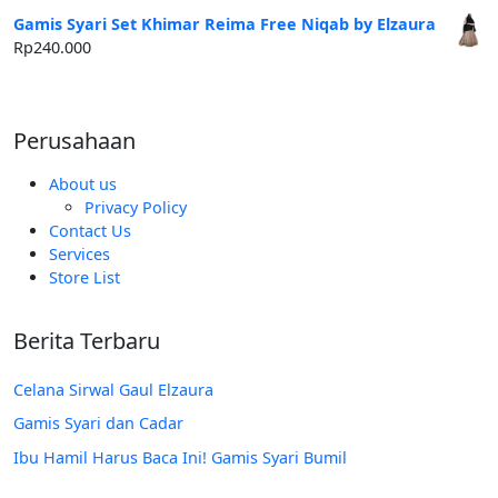
adalah:
ini
Gamis Syari Set Khimar Reima Free Niqab by Elzaura
Rp250.000.
adalah:
Rp
240.000
Rp185.000.
Perusahaan
About us
Privacy Policy
Contact Us
Services
Store List
Berita Terbaru
Celana Sirwal Gaul Elzaura
Gamis Syari dan Cadar
Ibu Hamil Harus Baca Ini! Gamis Syari Bumil