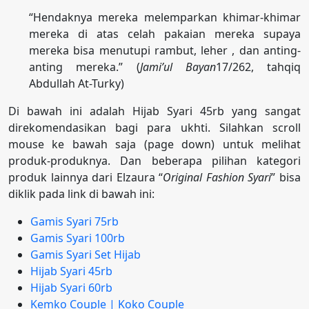
“Hendaknya mereka melemparkan khimar-khimar
mereka di atas celah pakaian mereka supaya
mereka bisa menutupi rambut, leher , dan anting-
anting mereka.” (
Jami’ul Bayan
17/262, tahqiq
Abdullah At-Turky)
Di bawah ini adalah Hijab Syari 45rb yang sangat
direkomendasikan bagi para ukhti. Silahkan scroll
mouse ke bawah saja (page down) untuk melihat
produk-produknya. Dan beberapa pilihan kategori
produk lainnya dari Elzaura “
Original Fashion Syari
” bisa
diklik pada link di bawah ini:
Gamis Syari 75rb
Gamis Syari 100rb
Gamis Syari Set Hijab
Hijab Syari 45rb
Hijab Syari 60rb
Kemko Couple | Koko Couple