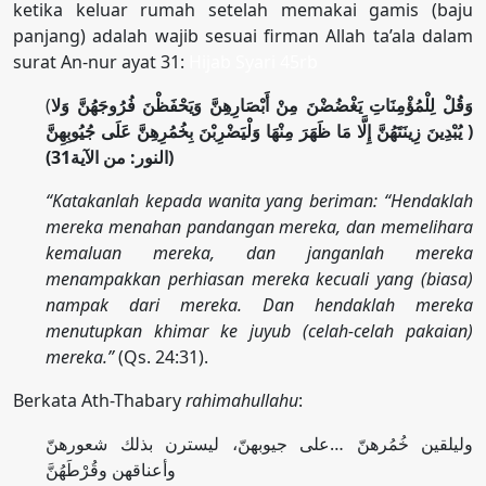
ketika keluar rumah setelah memakai gamis (baju
panjang) adalah wajib sesuai firman Allah ta’ala dalam
surat An-nur ayat 31:
Hijab Syari 45rb
(
وَقُلْ لِلْمُؤْمِنَاتِ يَغْضُضْنَ مِنْ أَبْصَارِهِنَّ وَيَحْفَظْنَ فُرُوجَهُنَّ وَلا
يُبْدِينَ زِينَتَهُنَّ إِلَّا مَا ظَهَرَ مِنْهَا وَلْيَضْرِبْنَ بِخُمُرِهِنَّ عَلَى جُيُوبِهِنَّ )
(النور: من الآية31)
“Katakanlah kepada wanita yang beriman: “Hendaklah
mereka menahan pandangan mereka, dan memelihara
kemaluan mereka, dan janganlah mereka
menampakkan perhiasan mereka kecuali yang (biasa)
nampak dari mereka. Dan hendaklah mereka
menutupkan khimar ke juyub (celah-celah pakaian)
mereka.”
(Qs. 24:31).
Berkata Ath-Thabary
rahimahullahu
:
وليلقين خُمُرهنّ …على جيوبهنّ، ليسترن بذلك شعورهنّ
وأعناقهن وقُرْطَهُنَّ