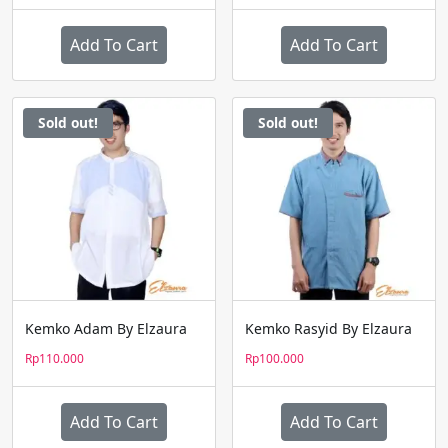
adalah:
ini
Rp115.000.
adalah:
Add To Cart
Add To Cart
Rp80.000.
Sold out!
Sold out!
Kemko Adam By Elzaura
Kemko Rasyid By Elzaura
Rp
110.000
Rp
100.000
Add To Cart
Add To Cart