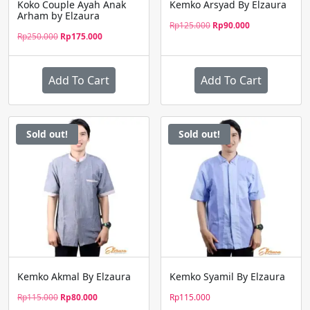
Koko Couple Ayah Anak
Kemko Arsyad By Elzaura
Arham by Elzaura
Harga
Harga
Rp
125.000
Rp
90.000
Harga
Harga
Rp
250.000
Rp
175.000
aslinya
saat
aslinya
saat
adalah:
ini
adalah:
ini
Rp125.000.
adalah:
Rp250.000.
adalah:
Rp90.000.
Add To Cart
Add To Cart
Rp175.000.
Sold out!
Sold out!
Kemko Akmal By Elzaura
Kemko Syamil By Elzaura
Harga
Harga
Rp
115.000
Rp
80.000
Rp
115.000
aslinya
saat