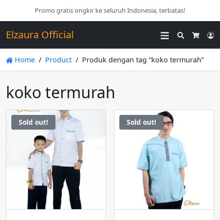
Promo gratis ongkir ke seluruh Indonesia, terbatas!
Elzaura Official
Search
L
Cart
Home
Product
Produk dengan tag “koko termurah”
koko termurah
Sold out!
Sold out!