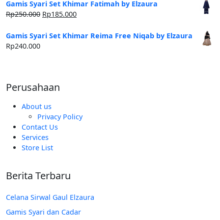
Gamis Syari Set Khimar Fatimah by Elzaura
Harga
Harga
Rp
250.000
Rp
185.000
aslinya
saat
adalah:
ini
Gamis Syari Set Khimar Reima Free Niqab by Elzaura
Rp250.000.
adalah:
Rp
240.000
Rp185.000.
Perusahaan
About us
Privacy Policy
Contact Us
Services
Store List
Berita Terbaru
Celana Sirwal Gaul Elzaura
Gamis Syari dan Cadar