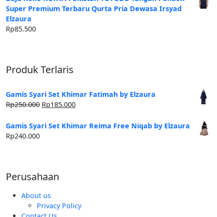
Super Premium Terbaru Qurta Pria Dewasa Irsyad
Elzaura
Rp
85.500
Produk Terlaris
Gamis Syari Set Khimar Fatimah by Elzaura
Harga
Harga
Rp
250.000
Rp
185.000
aslinya
saat
adalah:
ini
Gamis Syari Set Khimar Reima Free Niqab by Elzaura
Rp250.000.
adalah:
Rp
240.000
Rp185.000.
Perusahaan
About us
Privacy Policy
Contact Us