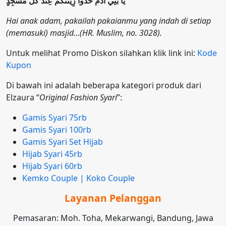
يَا بَنِي آدَمَ خُذُوا زِينَتَكُمْ عِنْدَ كُلِّ مَسْجِدٍ
Hai anak adam, pakailah pakaianmu yang indah di setiap
(memasuki) masjid…(HR. Muslim, no. 3028).
Untuk melihat Promo Diskon silahkan klik link ini:
Kode
Kupon
Di bawah ini adalah beberapa kategori produk dari
Elzaura “
Original Fashion Syari
”:
Gamis Syari 75rb
Gamis Syari 100rb
Gamis Syari Set Hijab
Hijab Syari 45rb
Hijab Syari 60rb
Kemko Couple | Koko Couple
Layanan Pelanggan
Pemasaran: Moh. Toha, Mekarwangi, Bandung, Jawa