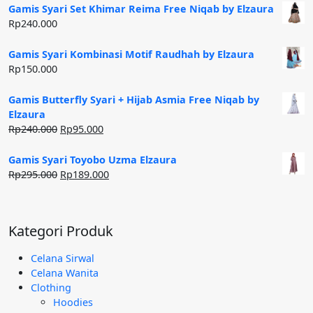
adalah:
ini
halaman
Gamis Syari Set Khimar Reima Free Niqab by Elzaura
Rp250.000.
adalah:
Rp
240.000
produk
Rp185.000.
Gamis Syari Kombinasi Motif Raudhah by Elzaura
Rp
150.000
Gamis Butterfly Syari + Hijab Asmia Free Niqab by
Elzaura
Harga
Harga
Rp
240.000
Rp
95.000
aslinya
saat
adalah:
ini
Gamis Syari Toyobo Uzma Elzaura
Rp240.000.
adalah:
Harga
Harga
Rp
295.000
Rp
189.000
Rp95.000.
aslinya
saat
adalah:
ini
Rp295.000.
adalah:
Kategori Produk
Rp189.000.
Celana Sirwal
Celana Wanita
Clothing
Hoodies