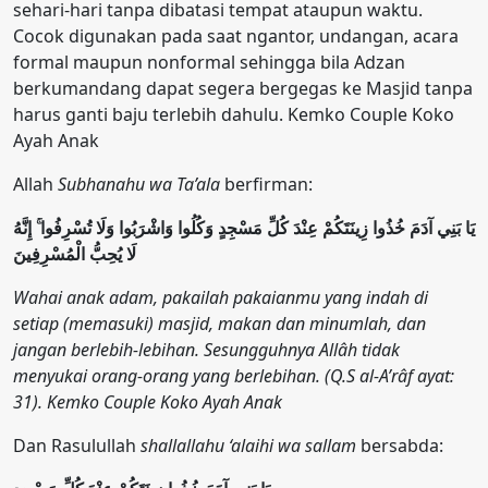
sehari-hari tanpa dibatasi tempat ataupun waktu.
Cocok digunakan pada saat ngantor, undangan, acara
formal maupun nonformal sehingga bila Adzan
berkumandang dapat segera bergegas ke Masjid tanpa
harus ganti baju terlebih dahulu. Kemko Couple Koko
Ayah Anak
Allah
Subhanahu wa Ta’ala
berfirman:
يَا بَنِي آدَمَ خُذُوا زِينَتَكُمْ عِنْدَ كُلِّ مَسْجِدٍ وَكُلُوا وَاشْرَبُوا وَلَا تُسْرِفُوا ۚ إِنَّهُ
لَا يُحِبُّ الْمُسْرِفِينَ
Wahai anak adam, pakailah pakaianmu yang indah di
setiap (memasuki) masjid, makan dan minumlah, dan
jangan berlebih-lebihan. Sesungguhnya Allâh tidak
menyukai orang-orang yang berlebihan. (Q.S al-A’râf ayat:
31). Kemko Couple Koko Ayah Anak
Dan Rasulullah
shallallahu ‘alaihi wa sallam
bersabda: