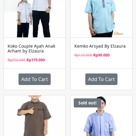
Koko Couple Ayah Anak
Kemko Arsyad By Elzaura
Arham by Elzaura
Harga
Harga
Rp
125.000
Rp
90.000
Harga
Harga
Rp
250.000
Rp
175.000
aslinya
saat
aslinya
saat
adalah:
ini
adalah:
ini
Rp125.000.
adalah:
Rp250.000.
adalah:
Rp90.000.
Add To Cart
Add To Cart
Rp175.000.
Sold out!