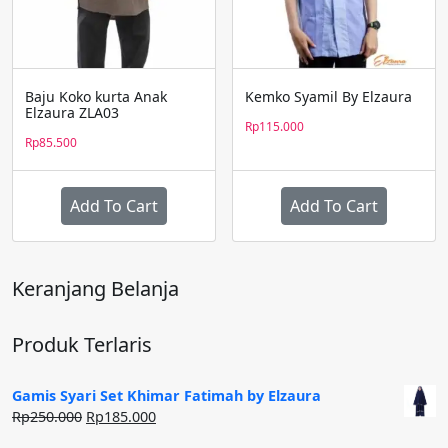
Baju Koko kurta Anak
Kemko Syamil By Elzaura
Elzaura ZLA03
Rp
115.000
Rp
85.500
Add To Cart
Add To Cart
Produk
ini
memiliki
Keranjang Belanja
beberapa
varian.
Pilihan
Produk Terlaris
ini
dapat
Gamis Syari Set Khimar Fatimah by Elzaura
diambil
Harga
Harga
Rp
250.000
Rp
185.000
di
aslinya
saat