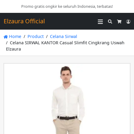
Promo gratis ongkir ke seluruh Indonesia, terbatas!
Elzaura Official
Search
L
Cart
Home
Product
Celana Sirwal
Celana SIRWAL KANTOR Casual Slimfit Cingkrang Uswah
Elzaura