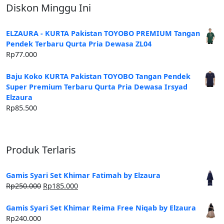
Diskon Minggu Ini
ELZAURA - KURTA Pakistan TOYOBO PREMIUM Tangan
Pendek Terbaru Qurta Pria Dewasa ZL04
Rp
77.000
Baju Koko KURTA Pakistan TOYOBO Tangan Pendek
Super Premium Terbaru Qurta Pria Dewasa Irsyad
Elzaura
Rp
85.500
Produk Terlaris
Gamis Syari Set Khimar Fatimah by Elzaura
Harga
Harga
Rp
250.000
Rp
185.000
aslinya
saat
adalah:
ini
Gamis Syari Set Khimar Reima Free Niqab by Elzaura
Rp250.000.
adalah:
Rp
240.000