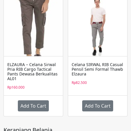
Uswah
Elzaura
ELZAURA – Celana Sirwal
Celana SIRWAL RIB Casual
Pria RIB Cargo Tactical
Pensil Semi Formal Thawb
Pants Dewasa Berkualitas
Elzaura
AL01
Rp
82.500
Rp
160.000
Add To Cart
Add To Cart
Produk
Produk
ini
ini
memiliki
memiliki
Keranjang Belanja