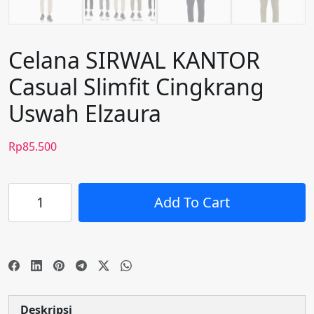
Celana SIRWAL KANTOR
Casual Slimfit Cingkrang
Uswah Elzaura
Rp
85.500
Kuantitas
Add To Cart
Celana
SIRWAL
KANTOR
Casual
Slimfit
Cingkrang
Uswah
Deskripsi