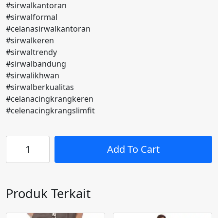
#sirwalkantoran
#sirwalformal
#celanasirwalkantoran
#sirwalkeren
#sirwaltrendy
#sirwalbandung
#sirwalikhwan
#sirwalberkualitas
#celanacingkrangkeren
#celenacingkrangslimfit
Kuantitas
Add To Cart
Celana
SIRWAL
KANTOR
Casual
Produk Terkait
Slimfit
Cingkrang