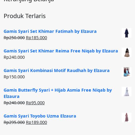
beberapa
beberapa
varian.
varian.
Pilihan
Pilihan
Produk Terlaris
ini
ini
dapat
dapat
Gamis Syari Set Khimar Fatimah by Elzaura
diambil
diambil
Harga
Harga
Rp
250.000
Rp
185.000
di
di
aslinya
saat
adalah:
ini
halaman
halaman
Gamis Syari Set Khimar Reima Free Niqab by Elzaura
Rp250.000.
adalah:
Rp
240.000
produk
produk
Rp185.000.
Gamis Syari Kombinasi Motif Raudhah by Elzaura
Rp
150.000
Gamis Butterfly Syari + Hijab Asmia Free Niqab by
Elzaura
Harga
Harga
Rp
240.000
Rp
95.000
aslinya
saat
adalah:
ini
Gamis Syari Toyobo Uzma Elzaura
Rp240.000.
adalah:
Harga
Harga
Rp
295.000
Rp
189.000
Rp95.000.
aslinya
saat
adalah:
ini