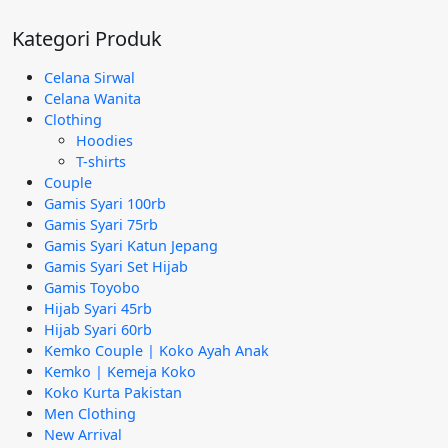
Rp295.000.
adalah:
Kategori Produk
Rp189.000.
Celana Sirwal
Celana Wanita
Clothing
Hoodies
T-shirts
Couple
Gamis Syari 100rb
Gamis Syari 75rb
Gamis Syari Katun Jepang
Gamis Syari Set Hijab
Gamis Toyobo
Hijab Syari 45rb
Hijab Syari 60rb
Kemko Couple | Koko Ayah Anak
Kemko | Kemeja Koko
Koko Kurta Pakistan
Men Clothing
New Arrival