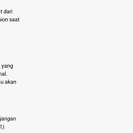
t dari
ion saat
s yang
al.
mu akan
 jangan
1).