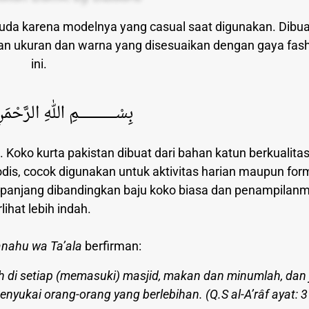
muda karena modelnya yang casual saat digunakan. Dibua
an ukuran dan warna yang disesuaikan dengan gaya fash
ini.
بِسْــــــــــــــــــمِ اللهِ الرَّحْم
n. Koko kurta pakistan dibuat dari bahan katun berkualita
s, cocok digunakan untuk aktivitas harian maupun form
ih panjang dibandingkan baju koko biasa dan penampilan
rlihat lebih indah.
nahu wa Ta’ala
berfirman:
 di setiap (memasuki) masjid, makan dan minumlah, dan
nyukai orang-orang yang berlebihan. (Q.S al-A’râf ayat: 3