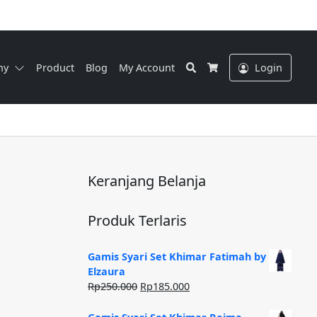
Search
ny
Product
Blog
My Account
Login
Cart
Keranjang Belanja
Produk Terlaris
Gamis Syari Set Khimar Fatimah by
Elzaura
Rp
250.000
Rp
185.000