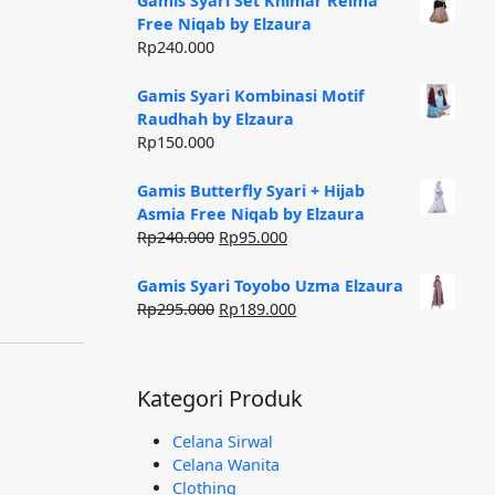
Gamis Syari Set Khimar Reima
Free Niqab by Elzaura
Rp
240.000
Gamis Syari Kombinasi Motif
Raudhah by Elzaura
Rp
150.000
Gamis Butterfly Syari + Hijab
Asmia Free Niqab by Elzaura
Rp
240.000
Rp
95.000
Gamis Syari Toyobo Uzma Elzaura
Rp
295.000
Rp
189.000
Kategori Produk
Celana Sirwal
Celana Wanita
Clothing