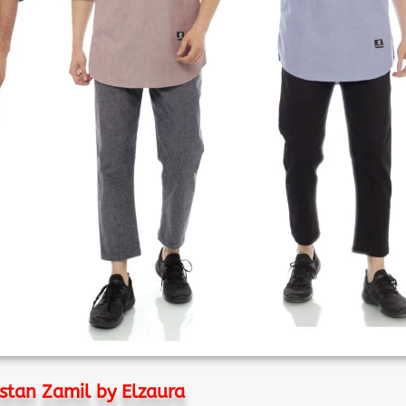
stan Zamil by Elzaura