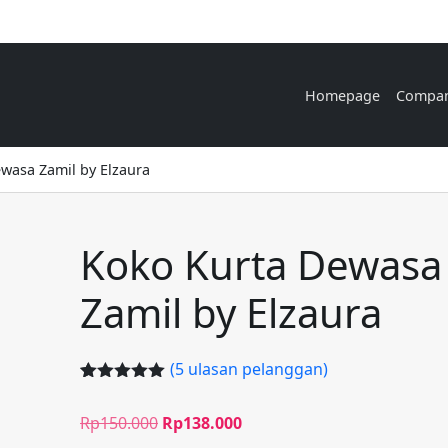
Homepage
Compa
wasa Zamil by Elzaura
Koko Kurta Dewasa
Zamil by Elzaura
(
5
ulasan pelanggan)
Peringkat
5
5.00
dari 5
Rp
150.000
Rp
138.000
berdasarka
n
penilaian