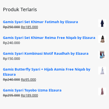
Produk Terlaris
Gamis Syari Set Khimar Fatimah by Elzaura
Harga
Harga
Rp
250.000
Rp
185.000
aslinya
saat
adalah:
ini
Gamis Syari Set Khimar Reima Free Niqab by Elzaura
Rp250.000.
adalah:
Rp
240.000
Rp185.000.
Gamis Syari Kombinasi Motif Raudhah by Elzaura
Rp
150.000
Gamis Butterfly Syari + Hijab Asmia Free Niqab by
Elzaura
Harga
Harga
Rp
240.000
Rp
95.000
aslinya
saat
adalah:
ini
Gamis Syari Toyobo Uzma Elzaura
Rp240.000.
adalah:
Harga
Harga
Rp
295.000
Rp
189.000
Rp95.000.
aslinya
saat
adalah:
ini