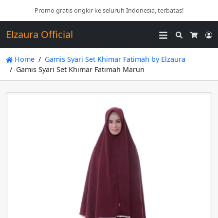
Promo gratis ongkir ke seluruh Indonesia, terbatas!
Elzaura Official
Search
L
Cart
Home
Gamis Syari Set Khimar Fatimah by Elzaura
Gamis Syari Set Khimar Fatimah Marun