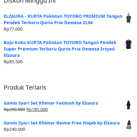
Diskon Minggu Ini
ELZAURA - KURTA Pakistan TOYOBO PREMIUM Tangan
Pendek Terbaru Qurta Pria Dewasa ZL04
Rp
77.000
Baju Koko KURTA Pakistan TOYOBO Tangan Pendek
Super Premium Terbaru Qurta Pria Dewasa Irsyad
Elzaura
Rp
85.500
Produk Terlaris
Gamis Syari Set Khimar Fatimah by Elzaura
Harga
Harga
Rp
250.000
Rp
185.000
aslinya
saat
adalah:
ini
Gamis Syari Set Khimar Reima Free Niqab by Elzaura
Rp250.000.
adalah:
Rp
240.000
Rp185.000.