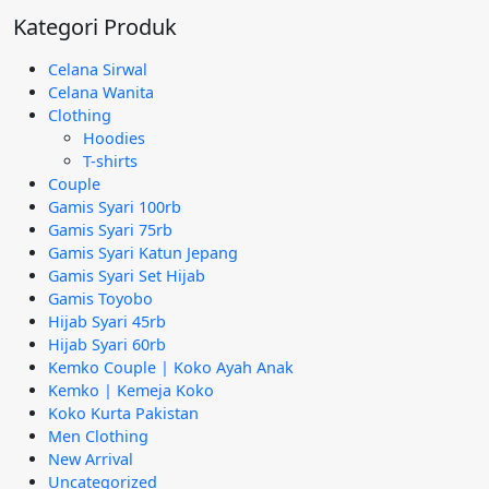
Rp295.000.
adalah:
Kategori Produk
Rp189.000.
Celana Sirwal
Celana Wanita
Clothing
Hoodies
T-shirts
Couple
Gamis Syari 100rb
Gamis Syari 75rb
Gamis Syari Katun Jepang
Gamis Syari Set Hijab
Gamis Toyobo
Hijab Syari 45rb
Hijab Syari 60rb
Kemko Couple | Koko Ayah Anak
Kemko | Kemeja Koko
Koko Kurta Pakistan
Men Clothing
New Arrival
Uncategorized