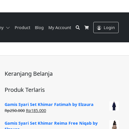
Search
ny
Product
Blog
My Account
Login
Cart
Keranjang Belanja
Produk Terlaris
Gamis Syari Set Khimar Fatimah by Elzaura
Harga
Harga
Rp
250.000
Rp
185.000
aslinya
saat
adalah:
ini
Gamis Syari Set Khimar Reima Free Niqab by
Rp250.000.
adalah: