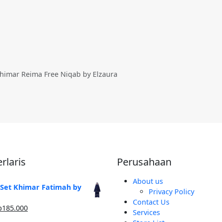
Khimar Reima Free Niqab by Elzaura
rlaris
Perusahaan
About us
 Set Khimar Fatimah by
Privacy Policy
Contact Us
arga
Harga
p
185.000
Services
linya
saat