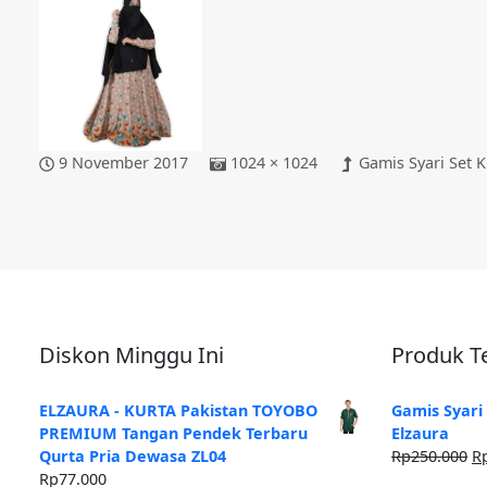
9 November 2017
1024 × 1024
Gamis Syari Set 
Diskon Minggu Ini
Produk Te
ELZAURA - KURTA Pakistan TOYOBO
Gamis Syari
PREMIUM Tangan Pendek Terbaru
Elzaura
H
Qurta Pria Dewasa ZL04
Rp
250.000
R
as
Rp
77.000