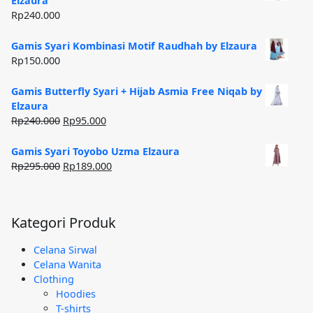
Elzaura
Rp185.000.
Rp
240.000
Gamis Syari Kombinasi Motif Raudhah by Elzaura
Rp
150.000
Gamis Butterfly Syari + Hijab Asmia Free Niqab by
Elzaura
Harga
Harga
Rp
240.000
Rp
95.000
aslinya
saat
adalah:
ini
Gamis Syari Toyobo Uzma Elzaura
Rp240.000.
adalah:
Harga
Harga
Rp
295.000
Rp
189.000
Rp95.000.
aslinya
saat
adalah:
ini
Rp295.000.
adalah:
Kategori Produk
Rp189.000.
Celana Sirwal
Celana Wanita
Clothing
Hoodies
T-shirts