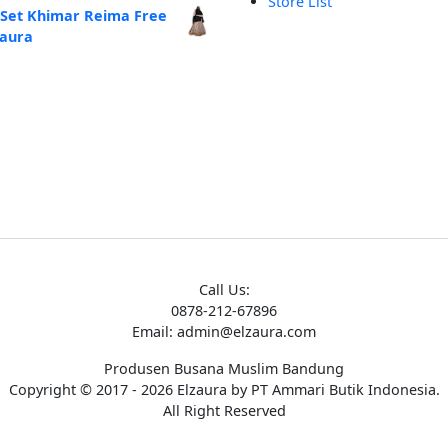
Store List
alah:
ini
 Set Khimar Reima Free
250.000.
adalah:
zaura
Rp185.000.
Call Us:
0878-212-67896
Email: admin@elzaura.com
Produsen Busana Muslim Bandung
Copyright © 2017 - 2026 Elzaura by PT Ammari Butik Indonesia.
All Right Reserved