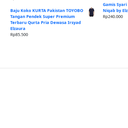
ad
Gamis Syari
Rp
Baju Koko KURTA Pakistan TOYOBO
Niqab by El
Tangan Pendek Super Premium
Rp
240.000
Terbaru Qurta Pria Dewasa Irsyad
Elzaura
Rp
85.500