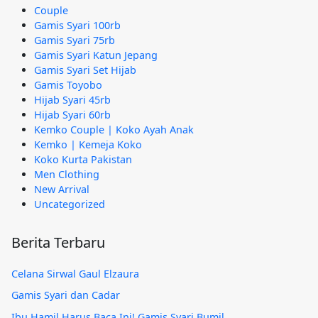
Couple
Gamis Syari 100rb
Gamis Syari 75rb
Gamis Syari Katun Jepang
Gamis Syari Set Hijab
Gamis Toyobo
Hijab Syari 45rb
Hijab Syari 60rb
Kemko Couple | Koko Ayah Anak
Kemko | Kemeja Koko
Koko Kurta Pakistan
Men Clothing
New Arrival
Uncategorized
Berita Terbaru
Celana Sirwal Gaul Elzaura
Gamis Syari dan Cadar
Ibu Hamil Harus Baca Ini! Gamis Syari Bumil