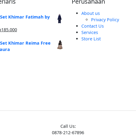
rlaris
Perusahaan
About us
 Set Khimar Fatimah by
Privacy Policy
Contact Us
arga
Harga
p
185.000
Services
linya
saat
Store List
alah:
ini
 Set Khimar Reima Free
250.000.
adalah:
zaura
Rp185.000.
Call Us:
0878-212-67896