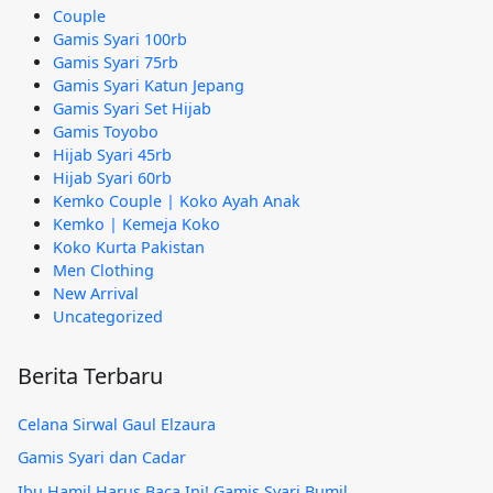
Couple
Gamis Syari 100rb
Gamis Syari 75rb
Gamis Syari Katun Jepang
Gamis Syari Set Hijab
Gamis Toyobo
Hijab Syari 45rb
Hijab Syari 60rb
Kemko Couple | Koko Ayah Anak
Kemko | Kemeja Koko
Koko Kurta Pakistan
Men Clothing
New Arrival
Uncategorized
Berita Terbaru
Celana Sirwal Gaul Elzaura
Gamis Syari dan Cadar
Ibu Hamil Harus Baca Ini! Gamis Syari Bumil