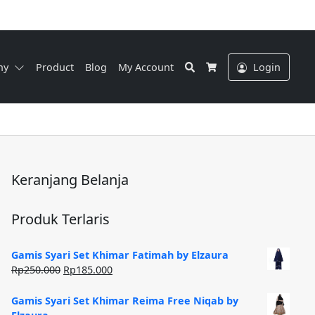
Search
ny
Product
Blog
My Account
Login
Cart
Keranjang Belanja
Produk Terlaris
Gamis Syari Set Khimar Fatimah by Elzaura
Harga
Harga
Rp
250.000
Rp
185.000
aslinya
saat
adalah:
ini
Gamis Syari Set Khimar Reima Free Niqab by
Rp250.000.
adalah: