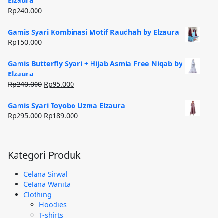
Elzaura
Rp185.000.
Rp
240.000
Gamis Syari Kombinasi Motif Raudhah by Elzaura
Rp
150.000
Gamis Butterfly Syari + Hijab Asmia Free Niqab by
Elzaura
Harga
Harga
Rp
240.000
Rp
95.000
aslinya
saat
adalah:
ini
Gamis Syari Toyobo Uzma Elzaura
Rp240.000.
adalah:
Harga
Harga
Rp
295.000
Rp
189.000
Rp95.000.
aslinya
saat
adalah:
ini
Rp295.000.
adalah:
Kategori Produk
Rp189.000.
Celana Sirwal
Celana Wanita
Clothing
Hoodies
T-shirts