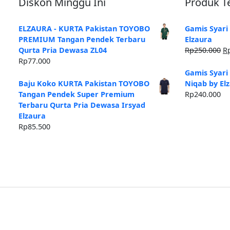
Diskon Minggu Ini
Produk Te
ELZAURA - KURTA Pakistan TOYOBO
Gamis Syari
PREMIUM Tangan Pendek Terbaru
Elzaura
H
Qurta Pria Dewasa ZL04
Rp
250.000
R
as
Rp
77.000
ad
Gamis Syari
Rp
Baju Koko KURTA Pakistan TOYOBO
Niqab by El
Tangan Pendek Super Premium
Rp
240.000
Terbaru Qurta Pria Dewasa Irsyad
Elzaura
Rp
85.500