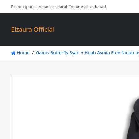
Promo gratis ongkir ke seluruh Indonesia, terbatas!
Elzaura Official
Home
Gamis Butterfly Syari + Hijab Asmia Free Niqab b