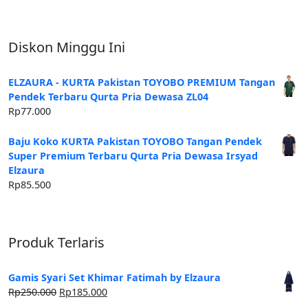
Diskon Minggu Ini
ELZAURA - KURTA Pakistan TOYOBO PREMIUM Tangan
Pendek Terbaru Qurta Pria Dewasa ZL04
Rp
77.000
Baju Koko KURTA Pakistan TOYOBO Tangan Pendek
Super Premium Terbaru Qurta Pria Dewasa Irsyad
Elzaura
Rp
85.500
Produk Terlaris
Gamis Syari Set Khimar Fatimah by Elzaura
Harga
Harga
Rp
250.000
Rp
185.000
aslinya
saat