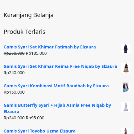
Keranjang Belanja
Produk Terlaris
Gamis Syari Set Khimar Fatimah by Elzaura
Harga
Harga
Rp
250.000
Rp
185.000
aslinya
saat
adalah:
ini
Gamis Syari Set Khimar Reima Free Niqab by Elzaura
Rp250.000.
adalah:
Rp
240.000
Rp185.000.
Gamis Syari Kombinasi Motif Raudhah by Elzaura
Rp
150.000
Gamis Butterfly Syari + Hijab Asmia Free Niqab by
Elzaura
Harga
Harga
Rp
240.000
Rp
95.000
aslinya
saat
adalah:
ini
Gamis Syari Toyobo Uzma Elzaura