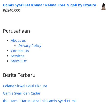
adalah:
ini
Gamis Syari Set Khimar Reima Free Niqab by Elzaura
Rp250.000.
adalah:
Rp
240.000
Rp185.000.
Perusahaan
About us
Privacy Policy
Contact Us
Services
Store List
Berita Terbaru
Celana Sirwal Gaul Elzaura
Gamis Syari dan Cadar
Ibu Hamil Harus Baca Ini! Gamis Syari Bumil