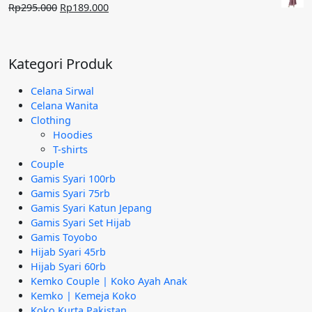
Rp240.000.
adalah:
Harga
Harga
Rp
295.000
Rp
189.000
Rp95.000.
aslinya
saat
adalah:
ini
Rp295.000.
adalah:
Kategori Produk
Rp189.000.
Celana Sirwal
Celana Wanita
Clothing
Hoodies
T-shirts
Couple
Gamis Syari 100rb
Gamis Syari 75rb
Gamis Syari Katun Jepang
Gamis Syari Set Hijab
Gamis Toyobo
Hijab Syari 45rb
Hijab Syari 60rb
Kemko Couple | Koko Ayah Anak
Kemko | Kemeja Koko
Koko Kurta Pakistan