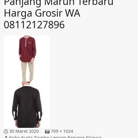
Panjang Marun Terbaru
Harga Grosir WA
08112127896
30 Maret 2020
709 × 1024
Koko Kurta Toyobo Lengan Panjang Elzaura