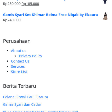
Harga
Harga
Rp
250.000
Rp
185.000
aslinya
saat
adalah:
ini
Gamis Syari Set Khimar Reima Free Niqab by Elzaura
Rp250.000.
adalah:
Rp
240.000
Rp185.000.
Perusahaan
About us
Privacy Policy
Contact Us
Services
Store List
Berita Terbaru
Celana Sirwal Gaul Elzaura
Gamis Syari dan Cadar