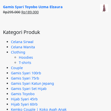
aslinya
saat
adalah:
ini
Gamis Syari Toyobo Uzma Elzaura
Rp240.000.
adalah:
Harga
Harga
Rp
295.000
Rp
189.000
Rp95.000.
aslinya
saat
adalah:
ini
Rp295.000.
adalah:
Kategori Produk
Rp189.000.
Celana Sirwal
Celana Wanita
Clothing
Hoodies
T-shirts
Couple
Gamis Syari 100rb
Gamis Syari 75rb
Gamis Syari Katun Jepang
Gamis Syari Set Hijab
Gamis Toyobo
Hijab Syari 45rb
Hijab Syari 60rb
Kemko Couple | Koko Ayah Anak