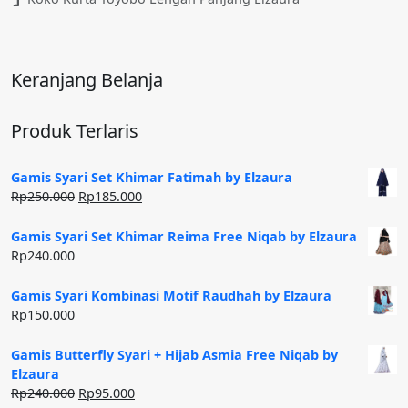
Keranjang Belanja
Produk Terlaris
Gamis Syari Set Khimar Fatimah by Elzaura
Harga
Harga
Rp
250.000
Rp
185.000
aslinya
saat
adalah:
ini
Gamis Syari Set Khimar Reima Free Niqab by Elzaura
Rp250.000.
adalah:
Rp
240.000
Rp185.000.
Gamis Syari Kombinasi Motif Raudhah by Elzaura
Rp
150.000
Gamis Butterfly Syari + Hijab Asmia Free Niqab by
Elzaura
Harga
Harga
Rp
240.000
Rp
95.000