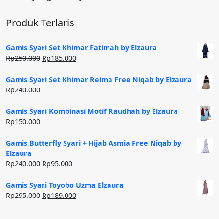
Produk Terlaris
Gamis Syari Set Khimar Fatimah by Elzaura
Harga
Harga
Rp
250.000
Rp
185.000
aslinya
saat
adalah:
ini
Gamis Syari Set Khimar Reima Free Niqab by Elzaura
Rp250.000.
adalah:
Rp
240.000
Rp185.000.
Gamis Syari Kombinasi Motif Raudhah by Elzaura
Rp
150.000
Gamis Butterfly Syari + Hijab Asmia Free Niqab by
Elzaura
Harga
Harga
Rp
240.000
Rp
95.000
aslinya
saat
adalah:
ini
Gamis Syari Toyobo Uzma Elzaura
Rp240.000.
adalah:
Harga
Harga
Rp
295.000
Rp
189.000
Rp95.000.
aslinya
saat
adalah:
ini