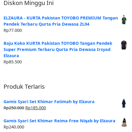
Diskon Minggu Ini
ELZAURA - KURTA Pakistan TOYOBO PREMIUM Tangan
Pendek Terbaru Qurta Pria Dewasa ZL04
Rp
77.000
Baju Koko KURTA Pakistan TOYOBO Tangan Pendek
Super Premium Terbaru Qurta Pria Dewasa Irsyad
Elzaura
Rp
85.500
Produk Terlaris
Gamis Syari Set Khimar Fatimah by Elzaura
Harga
Harga
Rp
250.000
Rp
185.000
aslinya
saat
adalah:
ini
Gamis Syari Set Khimar Reima Free Niqab by Elzaura
Rp250.000.
adalah:
Rp
240.000