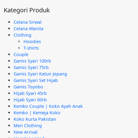
Rp295.000.
adalah:
Kategori Produk
Rp189.000.
Celana Sirwal
Celana Wanita
Clothing
Hoodies
T-shirts
Couple
Gamis Syari 100rb
Gamis Syari 75rb
Gamis Syari Katun Jepang
Gamis Syari Set Hijab
Gamis Toyobo
Hijab Syari 45rb
Hijab Syari 60rb
Kemko Couple | Koko Ayah Anak
Kemko | Kemeja Koko
Koko Kurta Pakistan
Men Clothing
New Arrival