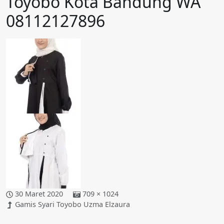
Toyobo Kota Bandung WA
08112127896
30 Maret 2020
709 × 1024
Gamis Syari Toyobo Uzma Elzaura