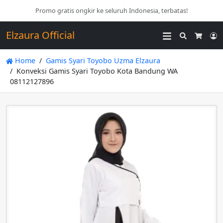
Promo gratis ongkir ke seluruh Indonesia, terbatas!
Elzaura Official
Search
L
Cart
Home
Gamis Syari Toyobo Uzma Elzaura
Konveksi Gamis Syari Toyobo Kota Bandung WA
08112127896