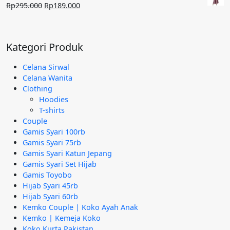
Rp240.000.
adalah:
Harga
Harga
Rp
295.000
Rp
189.000
Rp95.000.
aslinya
saat
adalah:
ini
Rp295.000.
adalah:
Kategori Produk
Rp189.000.
Celana Sirwal
Celana Wanita
Clothing
Hoodies
T-shirts
Couple
Gamis Syari 100rb
Gamis Syari 75rb
Gamis Syari Katun Jepang
Gamis Syari Set Hijab
Gamis Toyobo
Hijab Syari 45rb
Hijab Syari 60rb
Kemko Couple | Koko Ayah Anak
Kemko | Kemeja Koko
Koko Kurta Pakistan