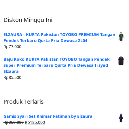
Diskon Minggu Ini
ELZAURA - KURTA Pakistan TOYOBO PREMIUM Tangan
Pendek Terbaru Qurta Pria Dewasa ZL04
Rp
77.000
Baju Koko KURTA Pakistan TOYOBO Tangan Pendek
Super Premium Terbaru Qurta Pria Dewasa Irsyad
Elzaura
Rp
85.500
Produk Terlaris
Gamis Syari Set Khimar Fatimah by Elzaura
Harga
Harga
Rp
250.000
Rp
185.000
aslinya
saat