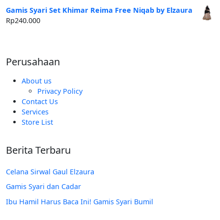
adalah:
ini
Gamis Syari Set Khimar Reima Free Niqab by Elzaura
Rp250.000.
adalah:
Rp
240.000
Rp185.000.
Perusahaan
About us
Privacy Policy
Contact Us
Services
Store List
Berita Terbaru
Celana Sirwal Gaul Elzaura
Gamis Syari dan Cadar
Ibu Hamil Harus Baca Ini! Gamis Syari Bumil