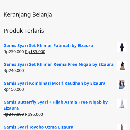
Keranjang Belanja
Produk Terlaris
Gamis Syari Set Khimar Fatimah by Elzaura
Harga
Harga
Rp
250.000
Rp
185.000
aslinya
saat
adalah:
ini
Gamis Syari Set Khimar Reima Free Niqab by Elzaura
Rp250.000.
adalah:
Rp
240.000
Rp185.000.
Gamis Syari Kombinasi Motif Raudhah by Elzaura
Rp
150.000
Gamis Butterfly Syari + Hijab Asmia Free Niqab by
Elzaura
Harga
Harga
Rp
240.000
Rp
95.000
aslinya
saat
adalah:
ini
Gamis Syari Toyobo Uzma Elzaura