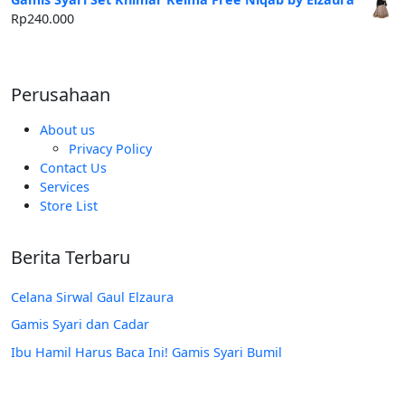
Rp250.000.
adalah:
Rp
240.000
Rp185.000.
Perusahaan
About us
Privacy Policy
Contact Us
Services
Store List
Berita Terbaru
Celana Sirwal Gaul Elzaura
Gamis Syari dan Cadar
Ibu Hamil Harus Baca Ini! Gamis Syari Bumil