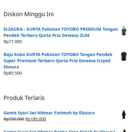
Diskon Minggu Ini
ELZAURA - KURTA Pakistan TOYOBO PREMIUM Tangan
Pendek Terbaru Qurta Pria Dewasa ZL04
Rp
77.000
Baju Koko KURTA Pakistan TOYOBO Tangan Pendek
Super Premium Terbaru Qurta Pria Dewasa Irsyad
Elzaura
Rp
85.500
Produk Terlaris
Gamis Syari Set Khimar Fatimah by Elzaura
Harga
Harga
Rp
250.000
Rp
185.000
aslinya
saat
adalah:
ini
Gamis Syari Set Khimar Reima Free Niqab by Elzaura