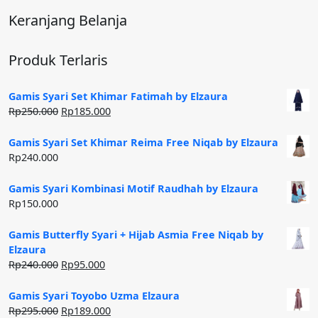
Keranjang Belanja
Produk Terlaris
Gamis Syari Set Khimar Fatimah by Elzaura
Harga
Harga
Rp
250.000
Rp
185.000
aslinya
saat
adalah:
ini
Gamis Syari Set Khimar Reima Free Niqab by Elzaura
Rp250.000.
adalah:
Rp
240.000
Rp185.000.
Gamis Syari Kombinasi Motif Raudhah by Elzaura
Rp
150.000
Gamis Butterfly Syari + Hijab Asmia Free Niqab by
Elzaura
Harga
Harga
Rp
240.000
Rp
95.000
aslinya
saat
adalah:
ini
Gamis Syari Toyobo Uzma Elzaura
Rp240.000.
adalah:
Harga
Harga
Rp
295.000
Rp
189.000