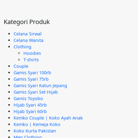
Rp95.000.
aslinya
saat
adalah:
ini
Rp295.000.
adalah:
Kategori Produk
Rp189.000.
Celana Sirwal
Celana Wanita
Clothing
Hoodies
T-shirts
Couple
Gamis Syari 100rb
Gamis Syari 75rb
Gamis Syari Katun Jepang
Gamis Syari Set Hijab
Gamis Toyobo
Hijab Syari 45rb
Hijab Syari 60rb
Kemko Couple | Koko Ayah Anak
Kemko | Kemeja Koko
Koko Kurta Pakistan
Men Clothing