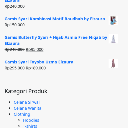
Elzaura
Rp185.000.
Rp
240.000
Gamis Syari Kombinasi Motif Raudhah by Elzaura
Rp
150.000
Gamis Butterfly Syari + Hijab Asmia Free Niqab by
Elzaura
Harga
Harga
Rp
240.000
Rp
95.000
aslinya
saat
adalah:
ini
Gamis Syari Toyobo Uzma Elzaura
Rp240.000.
adalah:
Harga
Harga
Rp
295.000
Rp
189.000
Rp95.000.
aslinya
saat
adalah:
ini
Rp295.000.
adalah:
Kategori Produk
Rp189.000.
Celana Sirwal
Celana Wanita
Clothing
Hoodies
T-shirts