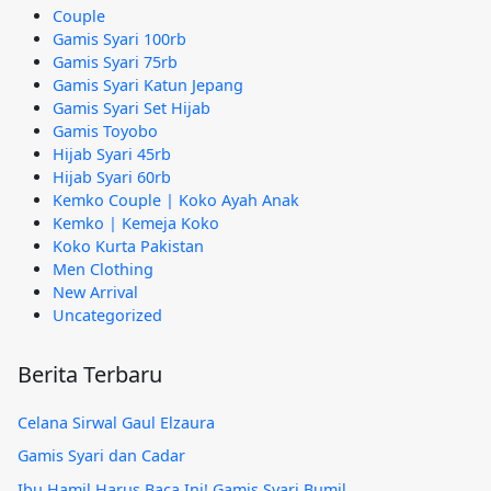
Couple
Gamis Syari 100rb
Gamis Syari 75rb
Gamis Syari Katun Jepang
Gamis Syari Set Hijab
Gamis Toyobo
Hijab Syari 45rb
Hijab Syari 60rb
Kemko Couple | Koko Ayah Anak
Kemko | Kemeja Koko
Koko Kurta Pakistan
Men Clothing
New Arrival
Uncategorized
Berita Terbaru
Celana Sirwal Gaul Elzaura
Gamis Syari dan Cadar
Ibu Hamil Harus Baca Ini! Gamis Syari Bumil