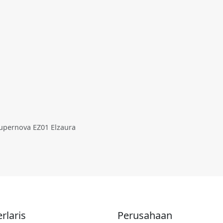
pernova EZ01 Elzaura
rlaris
Perusahaan