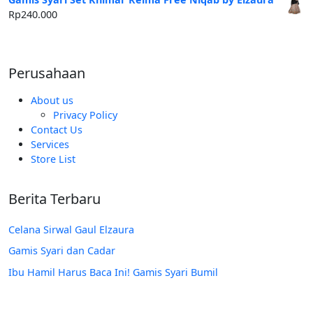
Rp250.000.
adalah:
Rp
240.000
Rp185.000.
Perusahaan
About us
Privacy Policy
Contact Us
Services
Store List
Berita Terbaru
Celana Sirwal Gaul Elzaura
Gamis Syari dan Cadar
Ibu Hamil Harus Baca Ini! Gamis Syari Bumil