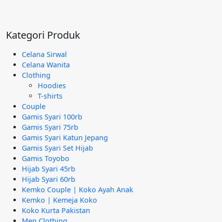
Rp95.000.
aslinya
saat
adalah:
ini
Rp295.000.
adalah:
Kategori Produk
Rp189.000.
Celana Sirwal
Celana Wanita
Clothing
Hoodies
T-shirts
Couple
Gamis Syari 100rb
Gamis Syari 75rb
Gamis Syari Katun Jepang
Gamis Syari Set Hijab
Gamis Toyobo
Hijab Syari 45rb
Hijab Syari 60rb
Kemko Couple | Koko Ayah Anak
Kemko | Kemeja Koko
Koko Kurta Pakistan
Men Clothing