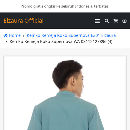
Promo gratis ongkir ke seluruh Indonesia, terbatas!
Elzaura Official
Search
L
Cart
Home
Kemko Kemeja Koko Supernova EZ01 Elzaura
Kemko Kemeja Koko Supernova WA 08112127896 (4)