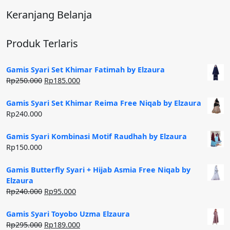
Keranjang Belanja
Produk Terlaris
Gamis Syari Set Khimar Fatimah by Elzaura
Harga
Harga
Rp
250.000
Rp
185.000
aslinya
saat
adalah:
ini
Gamis Syari Set Khimar Reima Free Niqab by Elzaura
Rp250.000.
adalah:
Rp
240.000
Rp185.000.
Gamis Syari Kombinasi Motif Raudhah by Elzaura
Rp
150.000
Gamis Butterfly Syari + Hijab Asmia Free Niqab by
Elzaura
Harga
Harga
Rp
240.000
Rp
95.000
aslinya
saat
adalah:
ini
Gamis Syari Toyobo Uzma Elzaura
Rp240.000.
adalah:
Harga
Harga
Rp
295.000
Rp
189.000