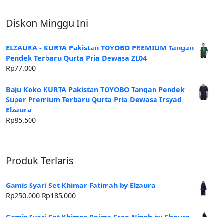
Diskon Minggu Ini
ELZAURA - KURTA Pakistan TOYOBO PREMIUM Tangan
Pendek Terbaru Qurta Pria Dewasa ZL04
Rp
77.000
Baju Koko KURTA Pakistan TOYOBO Tangan Pendek
Super Premium Terbaru Qurta Pria Dewasa Irsyad
Elzaura
Rp
85.500
Produk Terlaris
Gamis Syari Set Khimar Fatimah by Elzaura
Harga
Harga
Rp
250.000
Rp
185.000
aslinya
saat
adalah:
ini
Gamis Syari Set Khimar Reima Free Niqab by Elzaura