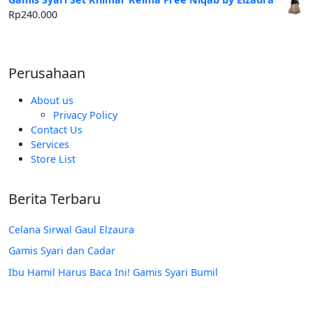
Rp250.000.
adalah:
Rp
240.000
Rp185.000.
Perusahaan
About us
Privacy Policy
Contact Us
Services
Store List
Berita Terbaru
Celana Sirwal Gaul Elzaura
Gamis Syari dan Cadar
Ibu Hamil Harus Baca Ini! Gamis Syari Bumil