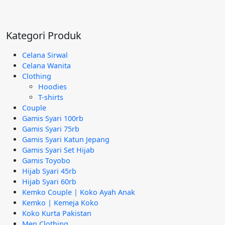
Rp95.000.
aslinya
saat
adalah:
ini
Rp295.000.
adalah:
Kategori Produk
Rp189.000.
Celana Sirwal
Celana Wanita
Clothing
Hoodies
T-shirts
Couple
Gamis Syari 100rb
Gamis Syari 75rb
Gamis Syari Katun Jepang
Gamis Syari Set Hijab
Gamis Toyobo
Hijab Syari 45rb
Hijab Syari 60rb
Kemko Couple | Koko Ayah Anak
Kemko | Kemeja Koko
Koko Kurta Pakistan
Men Clothing