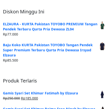
Diskon Minggu Ini
ELZAURA - KURTA Pakistan TOYOBO PREMIUM Tangan
Pendek Terbaru Qurta Pria Dewasa ZL04
Rp
77.000
Baju Koko KURTA Pakistan TOYOBO Tangan Pendek
Super Premium Terbaru Qurta Pria Dewasa Irsyad
Elzaura
Rp
85.500
Produk Terlaris
Gamis Syari Set Khimar Fatimah by Elzaura
Harga
Harga
Rp
250.000
Rp
185.000
aslinya
saat
adalah:
ini
Gamis Syari Set Khimar Reima Free Niqab by Elzaura