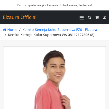
Promo gratis ongkir ke seluruh Indonesia, terbatas!
Elzaura Official
Search
L
Cart
Home
Kemko Kemeja Koko Supernova EZ01 Elzaura
Kemko Kemeja Koko Supernova WA 08112127896 (8)