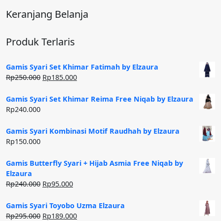
Keranjang Belanja
Produk Terlaris
Gamis Syari Set Khimar Fatimah by Elzaura
Harga
Harga
Rp
250.000
Rp
185.000
aslinya
saat
adalah:
ini
Gamis Syari Set Khimar Reima Free Niqab by Elzaura
Rp250.000.
adalah:
Rp
240.000
Rp185.000.
Gamis Syari Kombinasi Motif Raudhah by Elzaura
Rp
150.000
Gamis Butterfly Syari + Hijab Asmia Free Niqab by
Elzaura
Harga
Harga
Rp
240.000
Rp
95.000
aslinya
saat
adalah:
ini
Gamis Syari Toyobo Uzma Elzaura
Rp240.000.
adalah:
Harga
Harga
Rp
295.000
Rp
189.000