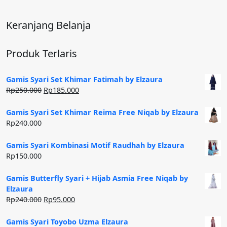
Keranjang Belanja
Produk Terlaris
Gamis Syari Set Khimar Fatimah by Elzaura
Harga
Harga
Rp
250.000
Rp
185.000
aslinya
saat
adalah:
ini
Gamis Syari Set Khimar Reima Free Niqab by Elzaura
Rp250.000.
adalah:
Rp
240.000
Rp185.000.
Gamis Syari Kombinasi Motif Raudhah by Elzaura
Rp
150.000
Gamis Butterfly Syari + Hijab Asmia Free Niqab by
Elzaura
Harga
Harga
Rp
240.000
Rp
95.000
aslinya
saat
adalah:
ini
Gamis Syari Toyobo Uzma Elzaura