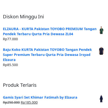
Diskon Minggu Ini
ELZAURA - KURTA Pakistan TOYOBO PREMIUM Tangan
Pendek Terbaru Qurta Pria Dewasa ZL04
Rp
77.000
Baju Koko KURTA Pakistan TOYOBO Tangan Pendek
Super Premium Terbaru Qurta Pria Dewasa Irsyad
Elzaura
Rp
85.500
Produk Terlaris
Gamis Syari Set Khimar Fatimah by Elzaura
Harga
Harga
Rp
250.000
Rp
185.000
aslinya
saat