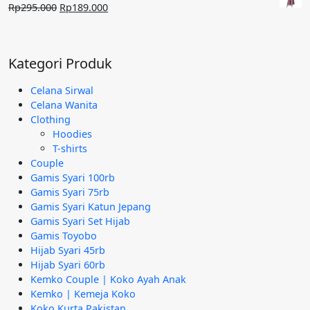
Rp240.000.
adalah:
Harga
Harga
Rp
295.000
Rp
189.000
Rp95.000.
aslinya
saat
adalah:
ini
Rp295.000.
adalah:
Kategori Produk
Rp189.000.
Celana Sirwal
Celana Wanita
Clothing
Hoodies
T-shirts
Couple
Gamis Syari 100rb
Gamis Syari 75rb
Gamis Syari Katun Jepang
Gamis Syari Set Hijab
Gamis Toyobo
Hijab Syari 45rb
Hijab Syari 60rb
Kemko Couple | Koko Ayah Anak
Kemko | Kemeja Koko
Koko Kurta Pakistan