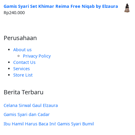
adalah:
ini
Gamis Syari Set Khimar Reima Free Niqab by Elzaura
Rp250.000.
adalah:
Rp
240.000
Rp185.000.
Perusahaan
About us
Privacy Policy
Contact Us
Services
Store List
Berita Terbaru
Celana Sirwal Gaul Elzaura
Gamis Syari dan Cadar
Ibu Hamil Harus Baca Ini! Gamis Syari Bumil