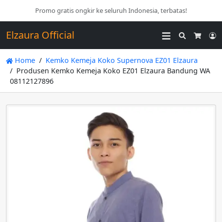
Promo gratis ongkir ke seluruh Indonesia, terbatas!
Elzaura Official
Search
L
Cart
Home
Kemko Kemeja Koko Supernova EZ01 Elzaura
Produsen Kemko Kemeja Koko EZ01 Elzaura​ Bandung WA
08112127896