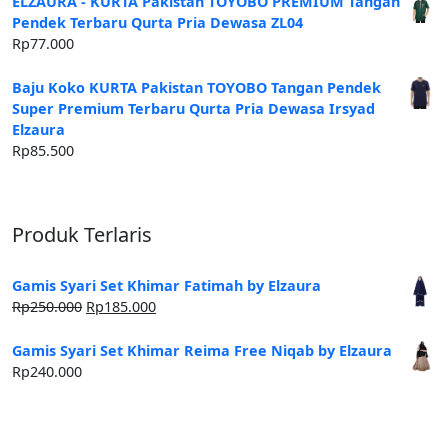
ELZAURA - KURTA Pakistan TOYOBO PREMIUM Tangan
Pendek Terbaru Qurta Pria Dewasa ZL04
Rp
77.000
Baju Koko KURTA Pakistan TOYOBO Tangan Pendek
Super Premium Terbaru Qurta Pria Dewasa Irsyad
Elzaura
Rp
85.500
Produk Terlaris
Gamis Syari Set Khimar Fatimah by Elzaura
Harga
Harga
Rp
250.000
Rp
185.000
aslinya
saat
adalah:
ini
Gamis Syari Set Khimar Reima Free Niqab by Elzaura
Rp250.000.
adalah:
Rp
240.000
Rp185.000.