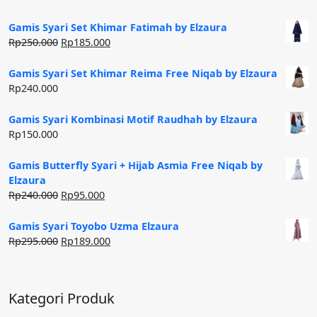
Gamis Syari Set Khimar Fatimah by Elzaura
Harga
Harga
Rp
250.000
Rp
185.000
aslinya
saat
adalah:
ini
Gamis Syari Set Khimar Reima Free Niqab by Elzaura
Rp250.000.
adalah:
Rp
240.000
Rp185.000.
Gamis Syari Kombinasi Motif Raudhah by Elzaura
Rp
150.000
Gamis Butterfly Syari + Hijab Asmia Free Niqab by
Elzaura
Harga
Harga
Rp
240.000
Rp
95.000
aslinya
saat
adalah:
ini
Gamis Syari Toyobo Uzma Elzaura
Rp240.000.
adalah:
Harga
Harga
Rp
295.000
Rp
189.000
Rp95.000.
aslinya
saat
adalah:
ini
Rp295.000.
adalah:
Kategori Produk
Rp189.000.