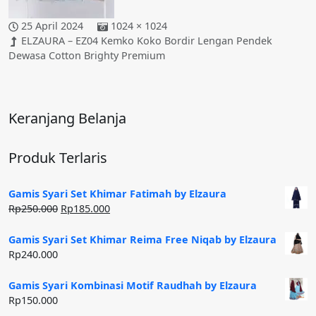
25 April 2024
1024 × 1024
ELZAURA – EZ04 Kemko Koko Bordir Lengan Pendek
Dewasa Cotton Brighty Premium
Keranjang Belanja
Produk Terlaris
Gamis Syari Set Khimar Fatimah by Elzaura
Harga
Harga
Rp
250.000
Rp
185.000
aslinya
saat
adalah:
ini
Gamis Syari Set Khimar Reima Free Niqab by Elzaura
Rp250.000.
adalah:
Rp
240.000
Rp185.000.
Gamis Syari Kombinasi Motif Raudhah by Elzaura
Rp
150.000