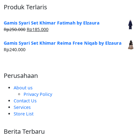
Produk Terlaris
Gamis Syari Set Khimar Fatimah by Elzaura
Harga
Harga
Rp
250.000
Rp
185.000
aslinya
saat
adalah:
ini
Gamis Syari Set Khimar Reima Free Niqab by Elzaura
Rp250.000.
adalah:
Rp
240.000
Rp185.000.
Perusahaan
About us
Privacy Policy
Contact Us
Services
Store List
Berita Terbaru