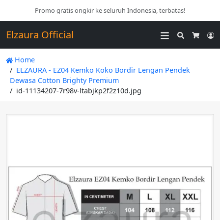
Promo gratis ongkir ke seluruh Indonesia, terbatas!
Elzaura Official
Search
L
Cart
Home
ELZAURA - EZ04 Kemko Koko Bordir Lengan Pendek
Dewasa Cotton Brighty Premium
id-11134207-7r98v-ltabjkp2f2z10d.jpg