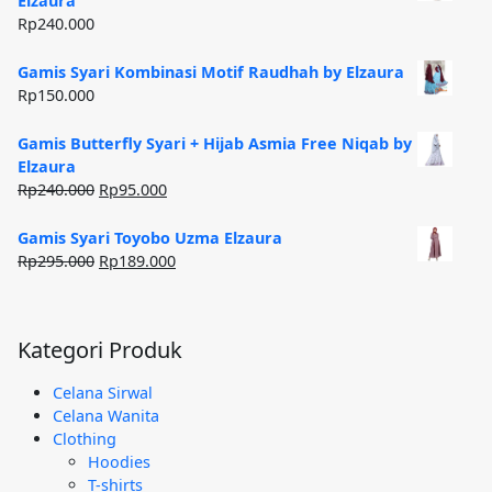
Elzaura
Rp185.000.
Rp
240.000
Gamis Syari Kombinasi Motif Raudhah by Elzaura
Rp
150.000
Gamis Butterfly Syari + Hijab Asmia Free Niqab by
Elzaura
Harga
Harga
Rp
240.000
Rp
95.000
aslinya
saat
adalah:
ini
Gamis Syari Toyobo Uzma Elzaura
Rp240.000.
adalah:
Harga
Harga
Rp
295.000
Rp
189.000
Rp95.000.
aslinya
saat
adalah:
ini
Rp295.000.
adalah:
Kategori Produk
Rp189.000.
Celana Sirwal
Celana Wanita
Clothing
Hoodies
T-shirts