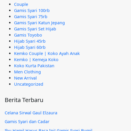
Couple
Gamis Syari 100rb
Gamis Syari 75rb
Gamis Syari Katun Jepang
Gamis Syari Set Hijab
Gamis Toyobo
Hijab Syari 45rb
Hijab Syari 60rb
Kemko Couple | Koko Ayah Anak
Kemko | Kemeja Koko
Koko Kurta Pakistan
Men Clothing
New Arrival
Uncategorized
Berita Terbaru
Celana Sirwal Gaul Elzaura
Gamis Syari dan Cadar
Ibu Hamil Harus Baca Ini! Gamis Syari Bumil