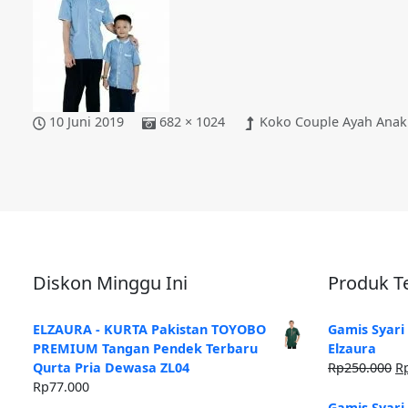
10 Juni 2019
682 × 1024
Koko Couple Ayah Anak
Diskon Minggu Ini
Produk Te
ELZAURA - KURTA Pakistan TOYOBO
Gamis Syari
PREMIUM Tangan Pendek Terbaru
Elzaura
H
Qurta Pria Dewasa ZL04
Rp
250.000
R
as
Rp
77.000
ad
Gamis Syari