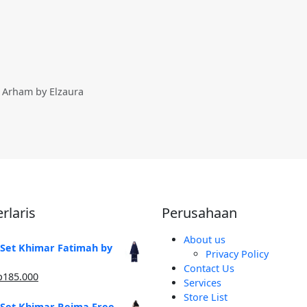
 Arham by Elzaura
rlaris
Perusahaan
About us
 Set Khimar Fatimah by
Privacy Policy
Contact Us
arga
Harga
p
185.000
Services
linya
saat
Store List
alah:
ini
 Set Khimar Reima Free