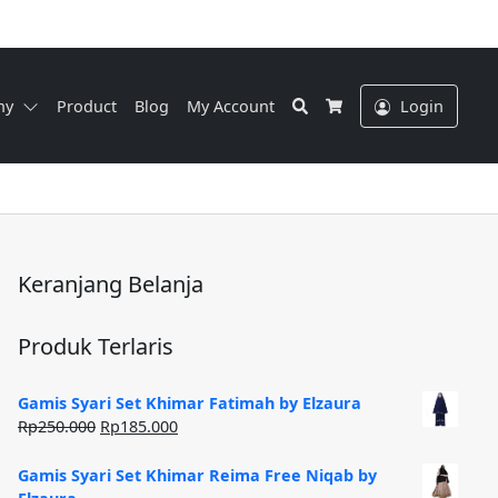
Search
ny
Product
Blog
My Account
Login
Cart
Keranjang Belanja
Produk Terlaris
Gamis Syari Set Khimar Fatimah by Elzaura
Harga
Harga
Rp
250.000
Rp
185.000
aslinya
saat
adalah:
ini
Gamis Syari Set Khimar Reima Free Niqab by
Rp250.000.
adalah: