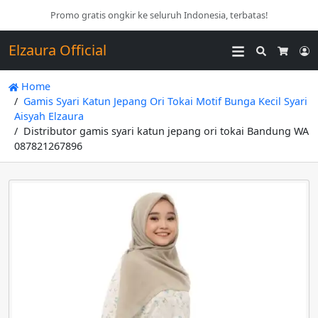
Promo gratis ongkir ke seluruh Indonesia, terbatas!
Elzaura Official
Search
L
Cart
Home
Gamis Syari Katun Jepang Ori Tokai Motif Bunga Kecil Syari
Aisyah Elzaura
Distributor gamis syari katun jepang ori tokai Bandung WA
087821267896