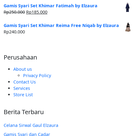
Gamis Syari Set Khimar Fatimah by Elzaura
Harga
Harga
Rp
250.000
Rp
185.000
aslinya
saat
adalah:
ini
Gamis Syari Set Khimar Reima Free Niqab by Elzaura
Rp250.000.
adalah:
Rp
240.000
Rp185.000.
Perusahaan
About us
Privacy Policy
Contact Us
Services
Store List
Berita Terbaru
Celana Sirwal Gaul Elzaura
Gamis Syari dan Cadar