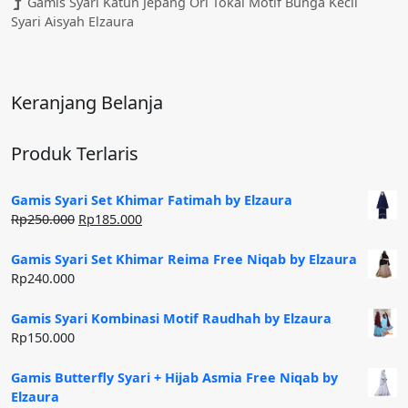
Gamis Syari Katun Jepang Ori Tokai Motif Bunga Kecil
Syari Aisyah Elzaura
Keranjang Belanja
Produk Terlaris
Gamis Syari Set Khimar Fatimah by Elzaura
Harga
Harga
Rp
250.000
Rp
185.000
aslinya
saat
adalah:
ini
Gamis Syari Set Khimar Reima Free Niqab by Elzaura
Rp250.000.
adalah:
Rp
240.000
Rp185.000.
Gamis Syari Kombinasi Motif Raudhah by Elzaura
Rp
150.000
Gamis Butterfly Syari + Hijab Asmia Free Niqab by
Elzaura