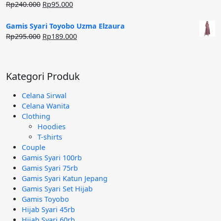
Harga
Harga
Rp
240.000
Rp
95.000
aslinya
saat
adalah:
ini
Gamis Syari Toyobo Uzma Elzaura
Rp240.000.
adalah:
Harga
Harga
Rp
295.000
Rp
189.000
Rp95.000.
aslinya
saat
adalah:
ini
Rp295.000.
adalah:
Kategori Produk
Rp189.000.
Celana Sirwal
Celana Wanita
Clothing
Hoodies
T-shirts
Couple
Gamis Syari 100rb
Gamis Syari 75rb
Gamis Syari Katun Jepang
Gamis Syari Set Hijab
Gamis Toyobo
Hijab Syari 45rb
Hijab Syari 60rb