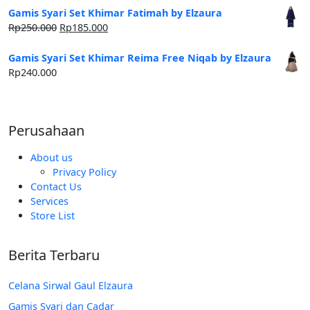
Gamis Syari Set Khimar Fatimah by Elzaura
Harga
Harga
Rp
250.000
Rp
185.000
aslinya
saat
adalah:
ini
Gamis Syari Set Khimar Reima Free Niqab by Elzaura
Rp250.000.
adalah:
Rp
240.000
Rp185.000.
Perusahaan
About us
Privacy Policy
Contact Us
Services
Store List
Berita Terbaru
Celana Sirwal Gaul Elzaura
Gamis Syari dan Cadar