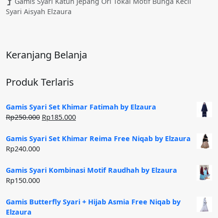
Gamis Syari Katun Jepang Ori Tokai Motif Bunga Kecil
Syari Aisyah Elzaura
Keranjang Belanja
Produk Terlaris
Gamis Syari Set Khimar Fatimah by Elzaura
Harga
Harga
Rp
250.000
Rp
185.000
aslinya
saat
adalah:
ini
Gamis Syari Set Khimar Reima Free Niqab by Elzaura
Rp250.000.
adalah:
Rp
240.000
Rp185.000.
Gamis Syari Kombinasi Motif Raudhah by Elzaura
Rp
150.000
Gamis Butterfly Syari + Hijab Asmia Free Niqab by
Elzaura