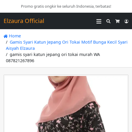
Promo gratis ongkir ke seluruh Indonesia, terbatas!
Elzaura Official
Search
L
Cart
Home
Gamis Syari Katun Jepang Ori Tokai Motif Bunga Kecil Syari
Aisyah Elzaura
gamis syari katun jepang ori tokai murah WA
087821267896