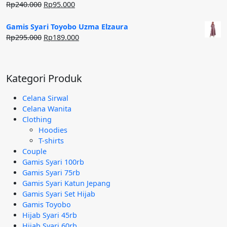
Harga
Harga
Rp
240.000
Rp
95.000
aslinya
saat
adalah:
ini
Gamis Syari Toyobo Uzma Elzaura
Rp240.000.
adalah:
Harga
Harga
Rp
295.000
Rp
189.000
Rp95.000.
aslinya
saat
adalah:
ini
Rp295.000.
adalah:
Kategori Produk
Rp189.000.
Celana Sirwal
Celana Wanita
Clothing
Hoodies
T-shirts
Couple
Gamis Syari 100rb
Gamis Syari 75rb
Gamis Syari Katun Jepang
Gamis Syari Set Hijab
Gamis Toyobo
Hijab Syari 45rb
Hijab Syari 60rb