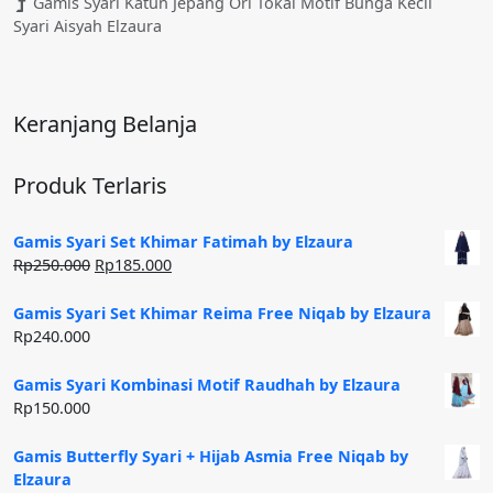
Gamis Syari Katun Jepang Ori Tokai Motif Bunga Kecil
Syari Aisyah Elzaura
Keranjang Belanja
Produk Terlaris
Gamis Syari Set Khimar Fatimah by Elzaura
Harga
Harga
Rp
250.000
Rp
185.000
aslinya
saat
adalah:
ini
Gamis Syari Set Khimar Reima Free Niqab by Elzaura
Rp250.000.
adalah:
Rp
240.000
Rp185.000.
Gamis Syari Kombinasi Motif Raudhah by Elzaura
Rp
150.000
Gamis Butterfly Syari + Hijab Asmia Free Niqab by
Elzaura