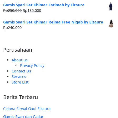
Gamis Syari Set Khimar Fatimah by Elzaura
Harga
Harga
Rp
250.000
Rp
185.000
aslinya
saat
adalah:
ini
Gamis Syari Set Khimar Reima Free Niqab by Elzaura
Rp250.000.
adalah:
Rp
240.000
Rp185.000.
Perusahaan
About us
Privacy Policy
Contact Us
Services
Store List
Berita Terbaru
Celana Sirwal Gaul Elzaura
Gamis Syari dan Cadar