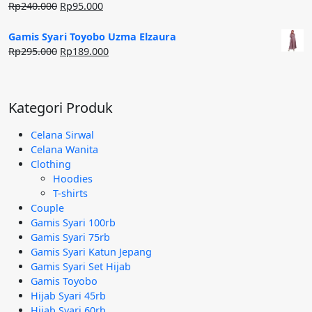
Harga
Harga
Rp
240.000
Rp
95.000
aslinya
saat
adalah:
ini
Gamis Syari Toyobo Uzma Elzaura
Rp240.000.
adalah:
Harga
Harga
Rp
295.000
Rp
189.000
Rp95.000.
aslinya
saat
adalah:
ini
Rp295.000.
adalah:
Kategori Produk
Rp189.000.
Celana Sirwal
Celana Wanita
Clothing
Hoodies
T-shirts
Couple
Gamis Syari 100rb
Gamis Syari 75rb
Gamis Syari Katun Jepang
Gamis Syari Set Hijab
Gamis Toyobo
Hijab Syari 45rb
Hijab Syari 60rb