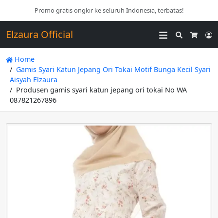
Promo gratis ongkir ke seluruh Indonesia, terbatas!
Elzaura Official
Search
L
Cart
Home
Gamis Syari Katun Jepang Ori Tokai Motif Bunga Kecil Syari
Aisyah Elzaura
Produsen gamis syari katun jepang ori tokai No WA
087821267896