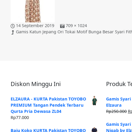
14 September 2019
709 × 1024
Gamis Katun Jepang Ori Tokai Motif Bunga Besar Syari Fi
Diskon Minggu Ini
Produk Te
ELZAURA - KURTA Pakistan TOYOBO
Gamis Syari
PREMIUM Tangan Pendek Terbaru
Elzaura
H
Qurta Pria Dewasa ZL04
Rp
250.000
R
as
Rp
77.000
ad
Gamis Syari
Rp
Baju Koko KURTA Pakistan TOYOBO
Niqab by El