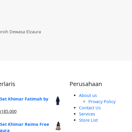
throh Dewasa Elzaura
rlaris
Perusahaan
About us
 Set Khimar Fatimah by
Privacy Policy
Contact Us
arga
Harga
p
185.000
Services
linya
saat
Store List
alah:
ini
 Set Khimar Reima Free
250.000.
adalah:
zaura