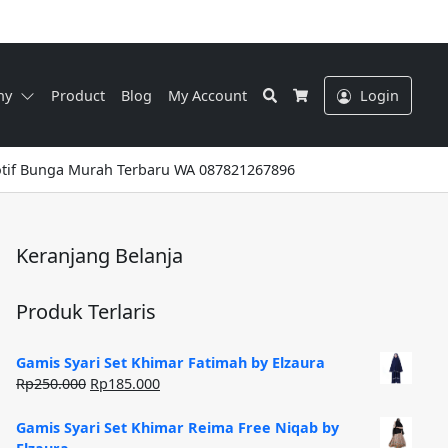
Search
ny
Product
Blog
My Account
Login
Cart
otif Bunga Murah Terbaru WA 087821267896
Keranjang Belanja
Produk Terlaris
Gamis Syari Set Khimar Fatimah by Elzaura
Harga
Harga
Rp
250.000
Rp
185.000
aslinya
saat
adalah:
ini
Gamis Syari Set Khimar Reima Free Niqab by
Rp250.000.
adalah: