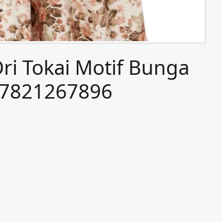
ri Tokai Motif Bunga
87821267896