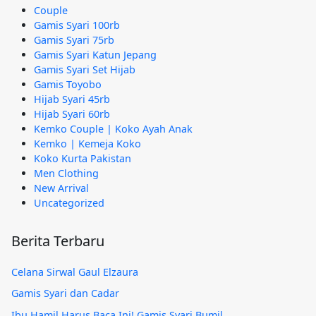
Couple
Gamis Syari 100rb
Gamis Syari 75rb
Gamis Syari Katun Jepang
Gamis Syari Set Hijab
Gamis Toyobo
Hijab Syari 45rb
Hijab Syari 60rb
Kemko Couple | Koko Ayah Anak
Kemko | Kemeja Koko
Koko Kurta Pakistan
Men Clothing
New Arrival
Uncategorized
Berita Terbaru
Celana Sirwal Gaul Elzaura
Gamis Syari dan Cadar
Ibu Hamil Harus Baca Ini! Gamis Syari Bumil