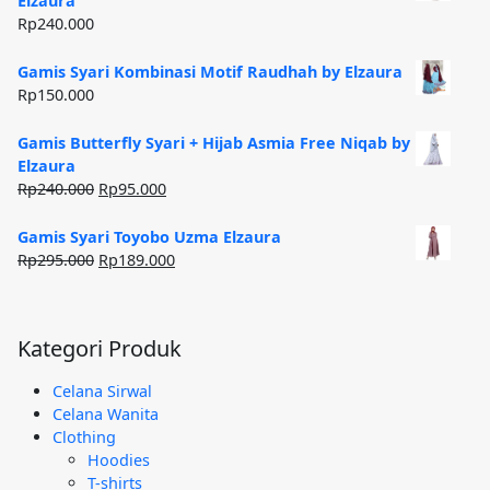
Elzaura
Rp185.000.
Rp
240.000
Gamis Syari Kombinasi Motif Raudhah by Elzaura
Rp
150.000
Gamis Butterfly Syari + Hijab Asmia Free Niqab by
Elzaura
Harga
Harga
Rp
240.000
Rp
95.000
aslinya
saat
adalah:
ini
Gamis Syari Toyobo Uzma Elzaura
Rp240.000.
adalah:
Harga
Harga
Rp
295.000
Rp
189.000
Rp95.000.
aslinya
saat
adalah:
ini
Rp295.000.
adalah:
Kategori Produk
Rp189.000.
Celana Sirwal
Celana Wanita
Clothing
Hoodies
T-shirts