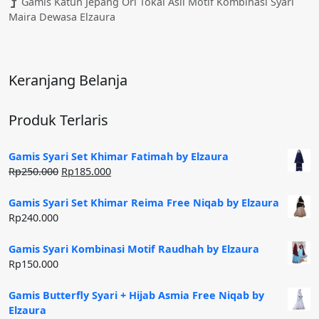
Gamis Katun Jepang Ori Tokai Asli Motif Kombinasi Syari
Maira Dewasa Elzaura
Keranjang Belanja
Produk Terlaris
Gamis Syari Set Khimar Fatimah by Elzaura
Harga
Harga
Rp
250.000
Rp
185.000
aslinya
saat
adalah:
ini
Gamis Syari Set Khimar Reima Free Niqab by Elzaura
Rp250.000.
adalah:
Rp
240.000
Rp185.000.
Gamis Syari Kombinasi Motif Raudhah by Elzaura
Rp
150.000
Gamis Butterfly Syari + Hijab Asmia Free Niqab by
Elzaura