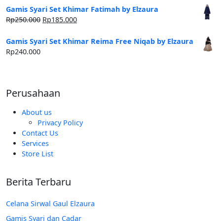
Gamis Syari Set Khimar Fatimah by Elzaura
Harga
Harga
Rp
250.000
Rp
185.000
aslinya
saat
adalah:
ini
Gamis Syari Set Khimar Reima Free Niqab by Elzaura
Rp250.000.
adalah:
Rp
240.000
Rp185.000.
Perusahaan
About us
Privacy Policy
Contact Us
Services
Store List
Berita Terbaru
Celana Sirwal Gaul Elzaura
Gamis Syari dan Cadar