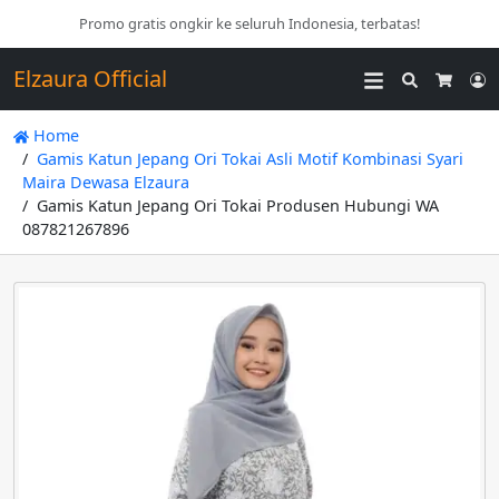
Promo gratis ongkir ke seluruh Indonesia, terbatas!
Elzaura Official
Search
L
Cart
Home
Gamis Katun Jepang Ori Tokai Asli Motif Kombinasi Syari
Maira Dewasa Elzaura
Gamis Katun Jepang Ori Tokai Produsen Hubungi WA
087821267896