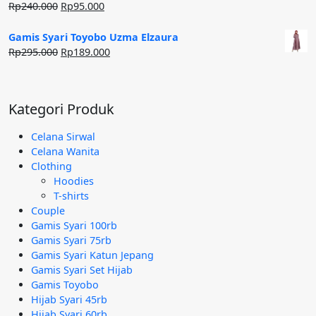
Harga
Harga
Rp
240.000
Rp
95.000
aslinya
saat
adalah:
ini
Gamis Syari Toyobo Uzma Elzaura
Rp240.000.
adalah:
Harga
Harga
Rp
295.000
Rp
189.000
Rp95.000.
aslinya
saat
adalah:
ini
Rp295.000.
adalah:
Kategori Produk
Rp189.000.
Celana Sirwal
Celana Wanita
Clothing
Hoodies
T-shirts
Couple
Gamis Syari 100rb
Gamis Syari 75rb
Gamis Syari Katun Jepang
Gamis Syari Set Hijab
Gamis Toyobo
Hijab Syari 45rb
Hijab Syari 60rb