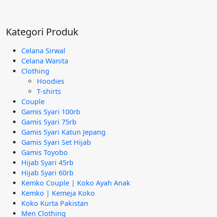
Rp95.000.
aslinya
saat
adalah:
ini
Rp295.000.
adalah:
Kategori Produk
Rp189.000.
Celana Sirwal
Celana Wanita
Clothing
Hoodies
T-shirts
Couple
Gamis Syari 100rb
Gamis Syari 75rb
Gamis Syari Katun Jepang
Gamis Syari Set Hijab
Gamis Toyobo
Hijab Syari 45rb
Hijab Syari 60rb
Kemko Couple | Koko Ayah Anak
Kemko | Kemeja Koko
Koko Kurta Pakistan
Men Clothing