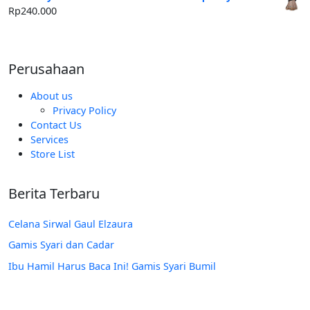
Rp250.000.
adalah:
Rp
240.000
Rp185.000.
Perusahaan
About us
Privacy Policy
Contact Us
Services
Store List
Berita Terbaru
Celana Sirwal Gaul Elzaura
Gamis Syari dan Cadar
Ibu Hamil Harus Baca Ini! Gamis Syari Bumil