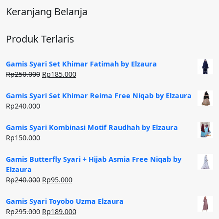
Keranjang Belanja
Produk Terlaris
Gamis Syari Set Khimar Fatimah by Elzaura
Harga
Harga
Rp
250.000
Rp
185.000
aslinya
saat
adalah:
ini
Gamis Syari Set Khimar Reima Free Niqab by Elzaura
Rp250.000.
adalah:
Rp
240.000
Rp185.000.
Gamis Syari Kombinasi Motif Raudhah by Elzaura
Rp
150.000
Gamis Butterfly Syari + Hijab Asmia Free Niqab by
Elzaura
Harga
Harga
Rp
240.000
Rp
95.000
aslinya
saat
adalah:
ini
Gamis Syari Toyobo Uzma Elzaura
Rp240.000.
adalah:
Harga
Harga
Rp
295.000
Rp
189.000