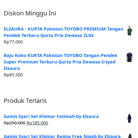
Diskon Minggu Ini
ELZAURA - KURTA Pakistan TOYOBO PREMIUM Tangan
Pendek Terbaru Qurta Pria Dewasa ZL04
Rp
77.000
Baju Koko KURTA Pakistan TOYOBO Tangan Pendek
Super Premium Terbaru Qurta Pria Dewasa Irsyad
Elzaura
Rp
85.500
Produk Terlaris
Gamis Syari Set Khimar Fatimah by Elzaura
Harga
Harga
Rp
250.000
Rp
185.000
aslinya
saat
adalah:
ini
Gamis Syari Set Khimar Reima Free Niqab by Elzaura