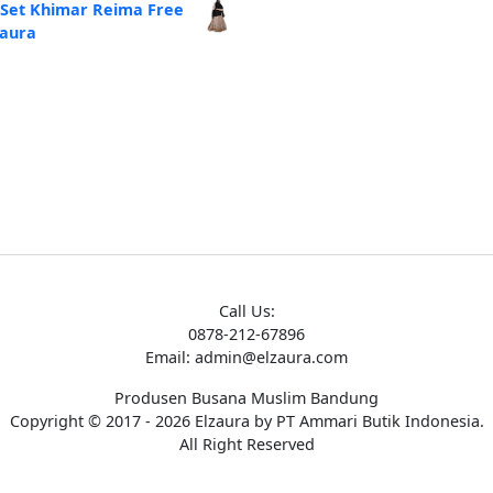
alah:
ini
 Set Khimar Reima Free
250.000.
adalah:
zaura
Rp185.000.
Call Us:
0878-212-67896
Email: admin@elzaura.com
Produsen Busana Muslim Bandung
Copyright © 2017 - 2026 Elzaura by PT Ammari Butik Indonesia.
All Right Reserved