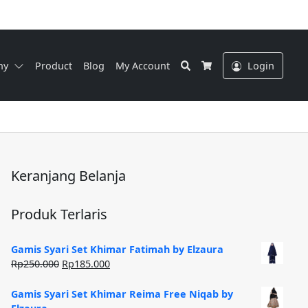
Search
ny
Product
Blog
My Account
Login
Cart
Keranjang Belanja
Produk Terlaris
Gamis Syari Set Khimar Fatimah by Elzaura
Harga
Harga
Rp
250.000
Rp
185.000
aslinya
saat
adalah:
ini
Gamis Syari Set Khimar Reima Free Niqab by
Rp250.000.
adalah: