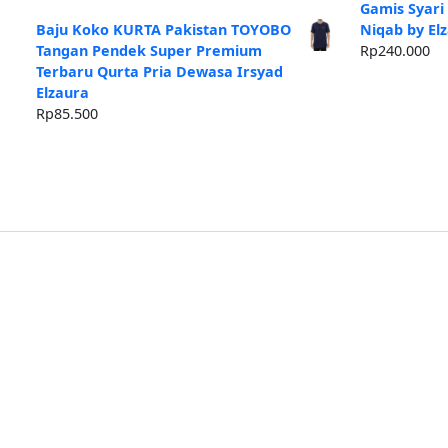
ad
Gamis Syari
Rp
Baju Koko KURTA Pakistan TOYOBO
Niqab by El
Tangan Pendek Super Premium
Rp
240.000
Terbaru Qurta Pria Dewasa Irsyad
Elzaura
Rp
85.500