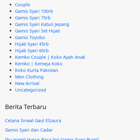
Couple
Gamis Syari 100rb
Gamis Syari 75rb
Gamis Syari Katun Jepang
Gamis Syari Set Hijab
Gamis Toyobo
Hijab Syari 45rb
Hijab Syari 60rb
Kemko Couple | Koko Ayah Anak
Kemko | Kemeja Koko
Koko Kurta Pakistan
Men Clothing
New Arrival
Uncategorized
Berita Terbaru
Celana Sirwal Gaul Elzaura
Gamis Syari dan Cadar
Ibu Hamil Harus Baca Ini! Gamis Syari Bumil