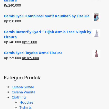
Elzaura
Rp185.000.
Rp
240.000
Gamis Syari Kombinasi Motif Raudhah by Elzaura
Rp
150.000
Gamis Butterfly Syari + Hijab Asmia Free Niqab by
Elzaura
Harga
Harga
Rp
240.000
Rp
95.000
aslinya
saat
adalah:
ini
Gamis Syari Toyobo Uzma Elzaura
Rp240.000.
adalah:
Harga
Harga
Rp
295.000
Rp
189.000
Rp95.000.
aslinya
saat
adalah:
ini
Rp295.000.
adalah:
Kategori Produk
Rp189.000.
Celana Sirwal
Celana Wanita
Clothing
Hoodies
T-shirts