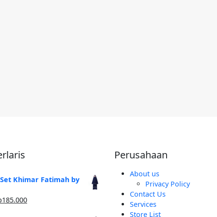
rlaris
Perusahaan
About us
 Set Khimar Fatimah by
Privacy Policy
Contact Us
arga
Harga
p
185.000
Services
linya
saat
Store List