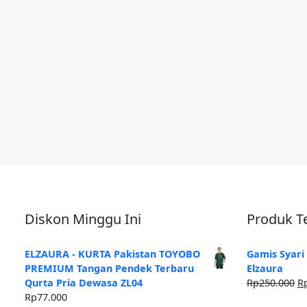
Diskon Minggu Ini
Produk Te
ELZAURA - KURTA Pakistan TOYOBO
Gamis Syari
PREMIUM Tangan Pendek Terbaru
Elzaura
H
Qurta Pria Dewasa ZL04
Rp
250.000
R
as
Rp
77.000