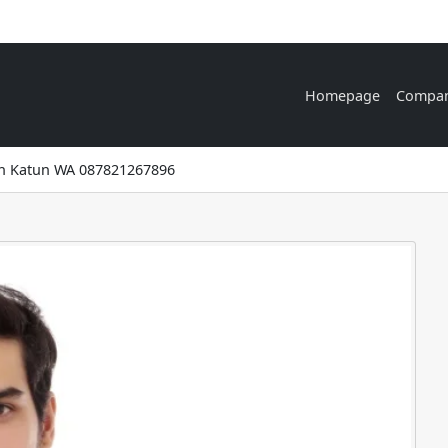
Homepage
Compa
an Katun WA 087821267896