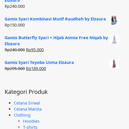
Elzaura
Rp185.000.
Rp
240.000
Gamis Syari Kombinasi Motif Raudhah by Elzaura
Rp
150.000
Gamis Butterfly Syari + Hijab Asmia Free Niqab by
Elzaura
Harga
Harga
Rp
240.000
Rp
95.000
aslinya
saat
adalah:
ini
Gamis Syari Toyobo Uzma Elzaura
Rp240.000.
adalah:
Harga
Harga
Rp
295.000
Rp
189.000
Rp95.000.
aslinya
saat
adalah:
ini
Rp295.000.
adalah:
Kategori Produk
Rp189.000.
Celana Sirwal
Celana Wanita
Clothing
Hoodies
T-shirts