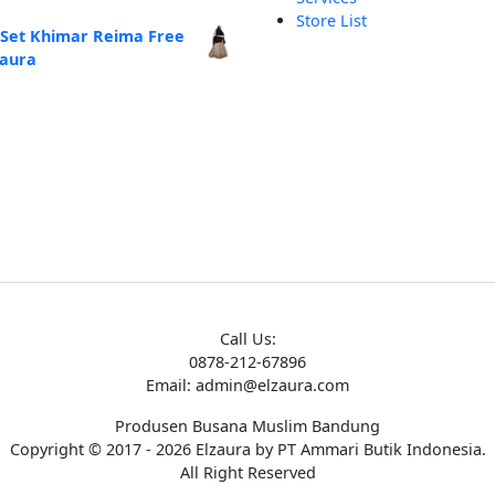
linya
saat
Store List
alah:
ini
 Set Khimar Reima Free
250.000.
adalah:
zaura
Rp185.000.
Call Us:
0878-212-67896
Email: admin@elzaura.com
Produsen Busana Muslim Bandung
Copyright © 2017 - 2026 Elzaura by PT Ammari Butik Indonesia.
All Right Reserved