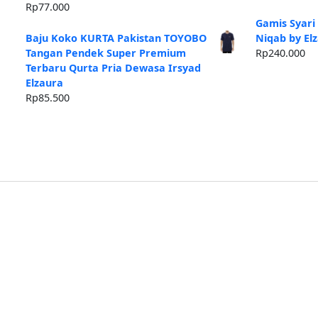
as
Rp
77.000
ad
Gamis Syari
Rp
Baju Koko KURTA Pakistan TOYOBO
Niqab by El
Tangan Pendek Super Premium
Rp
240.000
Terbaru Qurta Pria Dewasa Irsyad
Elzaura
Rp
85.500