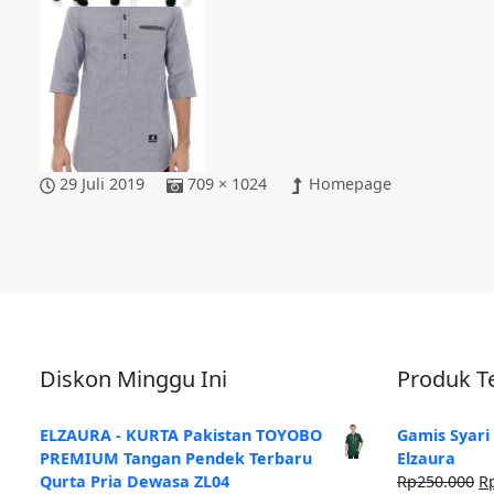
29 Juli 2019
709 × 1024
Homepage
Diskon Minggu Ini
Produk Te
ELZAURA - KURTA Pakistan TOYOBO
Gamis Syari
PREMIUM Tangan Pendek Terbaru
Elzaura
H
Qurta Pria Dewasa ZL04
Rp
250.000
R