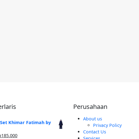
rlaris
Perusahaan
About us
 Set Khimar Fatimah by
Privacy Policy
Contact Us
arga
Harga
p
185.000
Services