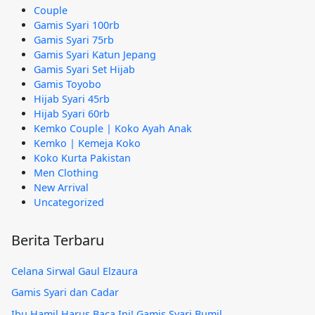
Couple
Gamis Syari 100rb
Gamis Syari 75rb
Gamis Syari Katun Jepang
Gamis Syari Set Hijab
Gamis Toyobo
Hijab Syari 45rb
Hijab Syari 60rb
Kemko Couple | Koko Ayah Anak
Kemko | Kemeja Koko
Koko Kurta Pakistan
Men Clothing
New Arrival
Uncategorized
Berita Terbaru
Celana Sirwal Gaul Elzaura
Gamis Syari dan Cadar
Ibu Hamil Harus Baca Ini! Gamis Syari Bumil