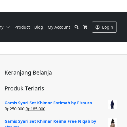
Search
ny
Product
Blog
My Account
Login
Cart
Keranjang Belanja
Produk Terlaris
Gamis Syari Set Khimar Fatimah by Elzaura
Harga
Harga
Rp
250.000
Rp
185.000
aslinya
saat
adalah:
ini
Gamis Syari Set Khimar Reima Free Niqab by
Rp250.000.
adalah: