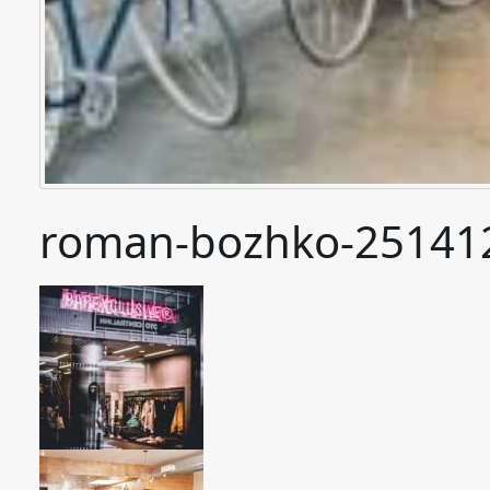
roman-bozhko-25141