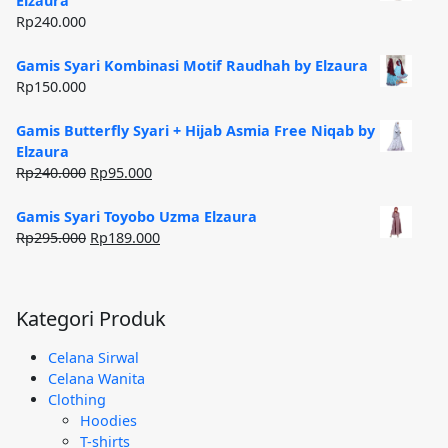
Elzaura
Rp185.000.
Rp
240.000
Gamis Syari Kombinasi Motif Raudhah by Elzaura
Rp
150.000
Gamis Butterfly Syari + Hijab Asmia Free Niqab by
Elzaura
Harga
Harga
Rp
240.000
Rp
95.000
aslinya
saat
adalah:
ini
Gamis Syari Toyobo Uzma Elzaura
Rp240.000.
adalah:
Harga
Harga
Rp
295.000
Rp
189.000
Rp95.000.
aslinya
saat
adalah:
ini
Rp295.000.
adalah:
Kategori Produk
Rp189.000.
Celana Sirwal
Celana Wanita
Clothing
Hoodies
T-shirts