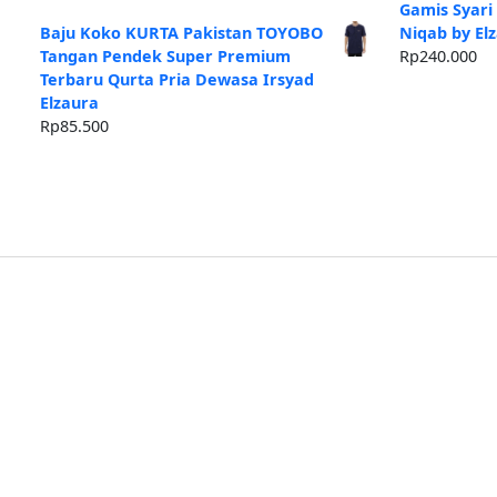
ad
Gamis Syari
Rp
Baju Koko KURTA Pakistan TOYOBO
Niqab by El
Tangan Pendek Super Premium
Rp
240.000
Terbaru Qurta Pria Dewasa Irsyad
Elzaura
Rp
85.500