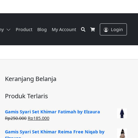
Search
ny
Product
Blog
My Account
Login
Cart
Keranjang Belanja
Produk Terlaris
Gamis Syari Set Khimar Fatimah by Elzaura
Harga
Harga
Rp
250.000
Rp
185.000
aslinya
saat
adalah:
ini
Gamis Syari Set Khimar Reima Free Niqab by
Rp250.000.
adalah: