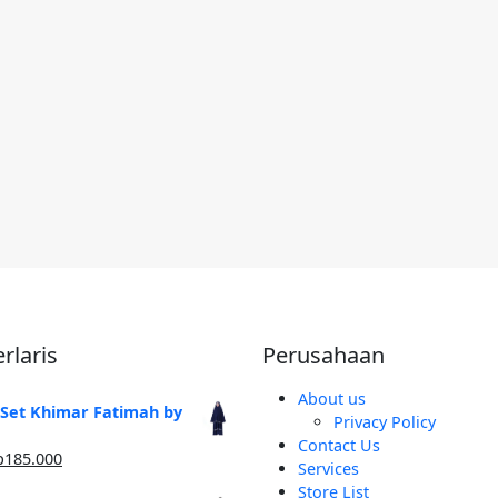
rlaris
Perusahaan
About us
 Set Khimar Fatimah by
Privacy Policy
Contact Us
arga
Harga
p
185.000
Services
linya
saat
Store List