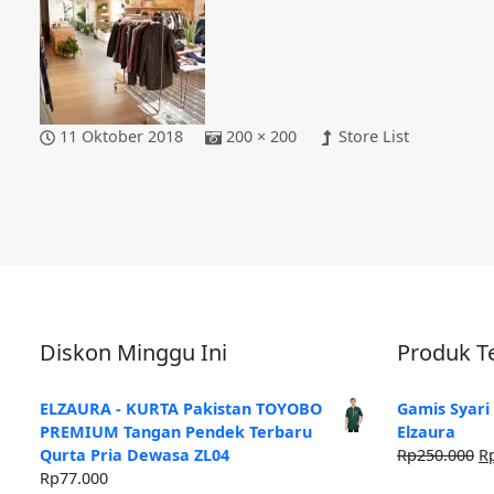
11 Oktober 2018
200 × 200
Store List
Diskon Minggu Ini
Produk Te
ELZAURA - KURTA Pakistan TOYOBO
Gamis Syari
PREMIUM Tangan Pendek Terbaru
Elzaura
H
Qurta Pria Dewasa ZL04
Rp
250.000
R
as
Rp
77.000