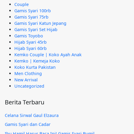
Couple
Gamis Syari 100rb
Gamis Syari 75rb
Gamis Syari Katun Jepang
Gamis Syari Set Hijab
Gamis Toyobo
Hijab Syari 45rb
Hijab Syari 60rb
Kemko Couple | Koko Ayah Anak
Kemko | Kemeja Koko
Koko Kurta Pakistan
Men Clothing
New Arrival
Uncategorized
Berita Terbaru
Celana Sirwal Gaul Elzaura
Gamis Syari dan Cadar
Ibu Hamil Harus Baca Ini! Gamis Syari Bumil