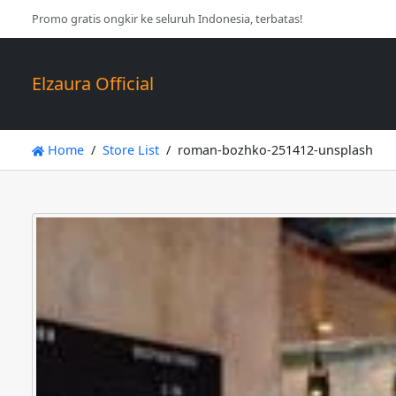
Promo gratis ongkir ke seluruh Indonesia, terbatas!
Elzaura Official
Home
Store List
roman-bozhko-251412-unsplash