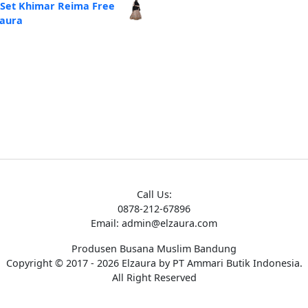
alah:
ini
 Set Khimar Reima Free
250.000.
adalah:
zaura
Rp185.000.
Call Us:
0878-212-67896
Email: admin@elzaura.com
Produsen Busana Muslim Bandung
Copyright © 2017 - 2026 Elzaura by PT Ammari Butik Indonesia.
All Right Reserved