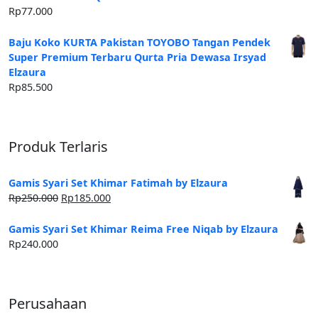
Rp
77.000
Baju Koko KURTA Pakistan TOYOBO Tangan Pendek
Super Premium Terbaru Qurta Pria Dewasa Irsyad
Elzaura
Rp
85.500
Produk Terlaris
Gamis Syari Set Khimar Fatimah by Elzaura
Harga
Harga
Rp
250.000
Rp
185.000
aslinya
saat
adalah:
ini
Gamis Syari Set Khimar Reima Free Niqab by Elzaura
Rp250.000.
adalah:
Rp
240.000
Rp185.000.
Perusahaan