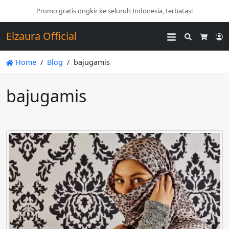
Promo gratis ongkir ke seluruh Indonesia, terbatas!
Elzaura Official
Search
L
Cart
Home
Blog
bajugamis
bajugamis