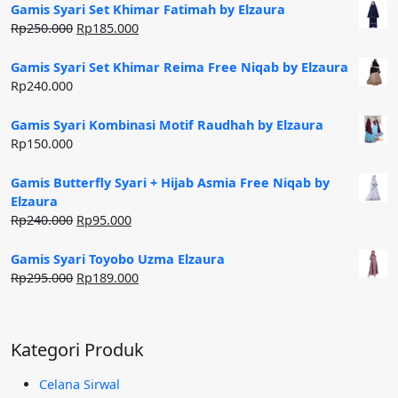
Gamis Syari Set Khimar Fatimah by Elzaura
Harga
Harga
Rp
250.000
Rp
185.000
aslinya
saat
adalah:
ini
Gamis Syari Set Khimar Reima Free Niqab by Elzaura
Rp250.000.
adalah:
Rp
240.000
Rp185.000.
Gamis Syari Kombinasi Motif Raudhah by Elzaura
Rp
150.000
Gamis Butterfly Syari + Hijab Asmia Free Niqab by
Elzaura
Harga
Harga
Rp
240.000
Rp
95.000
aslinya
saat
adalah:
ini
Gamis Syari Toyobo Uzma Elzaura
Rp240.000.
adalah:
Harga
Harga
Rp
295.000
Rp
189.000
Rp95.000.
aslinya
saat
adalah:
ini
Rp295.000.
adalah:
Kategori Produk
Rp189.000.
Celana Sirwal