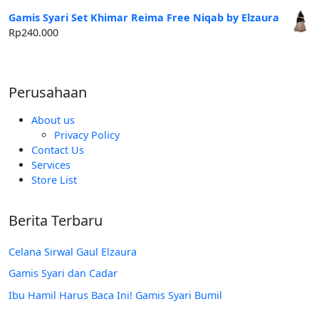
aslinya
saat
adalah:
ini
Gamis Syari Set Khimar Reima Free Niqab by Elzaura
Rp250.000.
adalah:
Rp
240.000
Rp185.000.
Perusahaan
About us
Privacy Policy
Contact Us
Services
Store List
Berita Terbaru
Celana Sirwal Gaul Elzaura
Gamis Syari dan Cadar
Ibu Hamil Harus Baca Ini! Gamis Syari Bumil