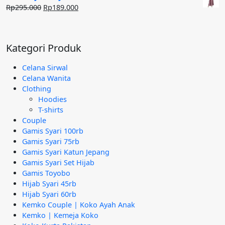
Rp240.000.
adalah:
Harga
Harga
Rp
295.000
Rp
189.000
Rp95.000.
aslinya
saat
adalah:
ini
Rp295.000.
adalah:
Kategori Produk
Rp189.000.
Celana Sirwal
Celana Wanita
Clothing
Hoodies
T-shirts
Couple
Gamis Syari 100rb
Gamis Syari 75rb
Gamis Syari Katun Jepang
Gamis Syari Set Hijab
Gamis Toyobo
Hijab Syari 45rb
Hijab Syari 60rb
Kemko Couple | Koko Ayah Anak
Kemko | Kemeja Koko