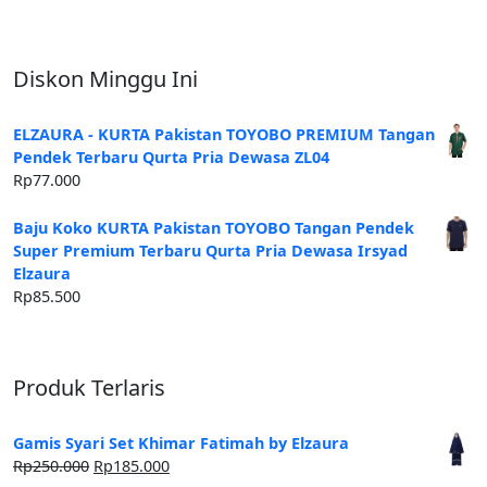
Diskon Minggu Ini
ELZAURA - KURTA Pakistan TOYOBO PREMIUM Tangan
Pendek Terbaru Qurta Pria Dewasa ZL04
Rp
77.000
Baju Koko KURTA Pakistan TOYOBO Tangan Pendek
Super Premium Terbaru Qurta Pria Dewasa Irsyad
Elzaura
Rp
85.500
Produk Terlaris
Gamis Syari Set Khimar Fatimah by Elzaura
Harga
Harga
Rp
250.000
Rp
185.000