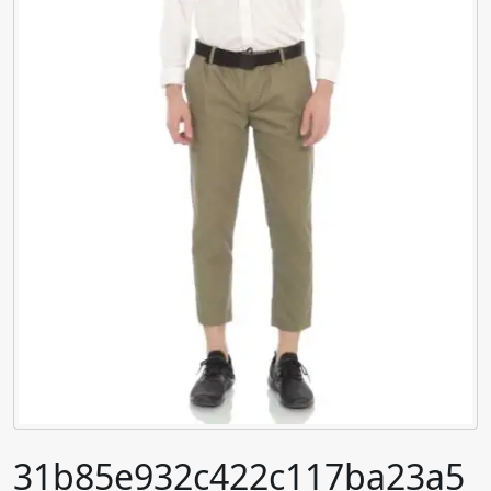
31b85e932c422c117ba23a5