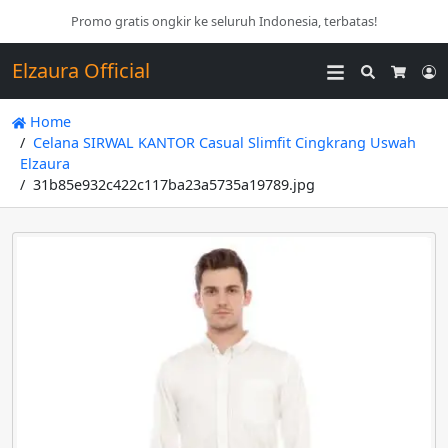
Promo gratis ongkir ke seluruh Indonesia, terbatas!
Elzaura Official
Search
L
Cart
Home
Celana SIRWAL KANTOR Casual Slimfit Cingkrang Uswah
Elzaura
31b85e932c422c117ba23a5735a19789.jpg