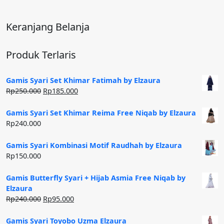
Keranjang Belanja
Produk Terlaris
Gamis Syari Set Khimar Fatimah by Elzaura
Harga
Harga
Rp
250.000
Rp
185.000
aslinya
saat
adalah:
ini
Gamis Syari Set Khimar Reima Free Niqab by Elzaura
Rp250.000.
adalah:
Rp
240.000
Rp185.000.
Gamis Syari Kombinasi Motif Raudhah by Elzaura
Rp
150.000
Gamis Butterfly Syari + Hijab Asmia Free Niqab by
Elzaura
Harga
Harga
Rp
240.000
Rp
95.000
aslinya
saat
adalah:
ini
Gamis Syari Toyobo Uzma Elzaura