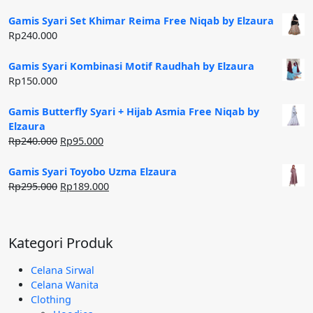
aslinya
saat
adalah:
ini
Gamis Syari Set Khimar Reima Free Niqab by Elzaura
Rp250.000.
adalah:
Rp
240.000
Rp185.000.
Gamis Syari Kombinasi Motif Raudhah by Elzaura
Rp
150.000
Gamis Butterfly Syari + Hijab Asmia Free Niqab by
Elzaura
Harga
Harga
Rp
240.000
Rp
95.000
aslinya
saat
adalah:
ini
Gamis Syari Toyobo Uzma Elzaura
Rp240.000.
adalah:
Harga
Harga
Rp
295.000
Rp
189.000
Rp95.000.
aslinya
saat
adalah:
ini
Rp295.000.
adalah:
Kategori Produk
Rp189.000.
Celana Sirwal
Celana Wanita
Clothing