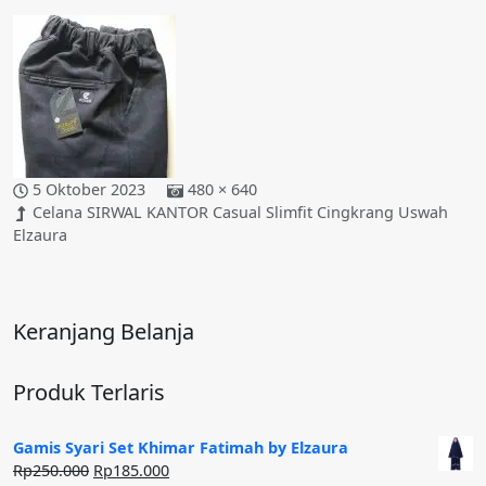
5 Oktober 2023
480 × 640
Celana SIRWAL KANTOR Casual Slimfit Cingkrang Uswah
Elzaura
Keranjang Belanja
Produk Terlaris
Gamis Syari Set Khimar Fatimah by Elzaura
Harga
Harga
Rp
250.000
Rp
185.000