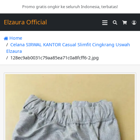
Promo gratis ongkir ke seluruh Indonesia, terbatas!
Elzaura Official
Search
L
Cart
Home
Celana SIRWAL KANTOR Casual Slimfit Cingkrang Uswah
Elzaura
128ec9ab0031c79aa85ea71c0a8fcff6-2.jpg