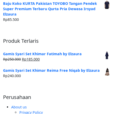
Baju Koko KURTA Pakistan TOYOBO Tangan Pendek
Super Premium Terbaru Qurta Pria Dewasa Irsyad
Elzaura
Rp
85.500
Produk Terlaris
Gamis Syari Set Khimar Fatimah by Elzaura
Harga
Harga
Rp
250.000
Rp
185.000
aslinya
saat
adalah:
ini
Gamis Syari Set Khimar Reima Free Niqab by Elzaura
Rp250.000.
adalah:
Rp
240.000
Rp185.000.
Perusahaan
About us
Privacy Policy