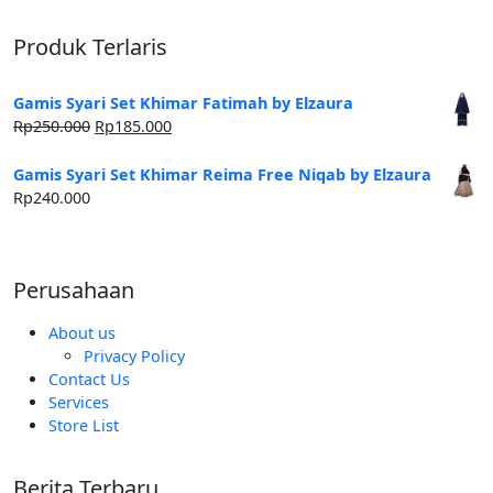
Produk Terlaris
Gamis Syari Set Khimar Fatimah by Elzaura
Harga
Harga
Rp
250.000
Rp
185.000
aslinya
saat
adalah:
ini
Gamis Syari Set Khimar Reima Free Niqab by Elzaura
Rp250.000.
adalah:
Rp
240.000
Rp185.000.
Perusahaan
About us
Privacy Policy
Contact Us
Services
Store List
Berita Terbaru