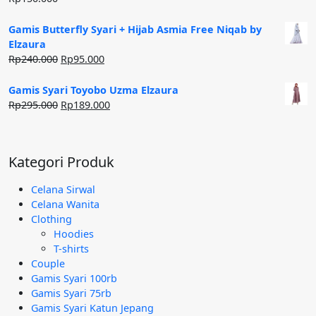
Gamis Butterfly Syari + Hijab Asmia Free Niqab by
Elzaura
Harga
Harga
Rp
240.000
Rp
95.000
aslinya
saat
adalah:
ini
Gamis Syari Toyobo Uzma Elzaura
Rp240.000.
adalah:
Harga
Harga
Rp
295.000
Rp
189.000
Rp95.000.
aslinya
saat
adalah:
ini
Rp295.000.
adalah:
Kategori Produk
Rp189.000.
Celana Sirwal
Celana Wanita
Clothing
Hoodies
T-shirts
Couple
Gamis Syari 100rb
Gamis Syari 75rb
Gamis Syari Katun Jepang