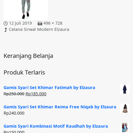
12 Juli 2019
496 × 728
Celana Sirwal Modern Elzaura
Keranjang Belanja
Produk Terlaris
Gamis Syari Set Khimar Fatimah by Elzaura
Harga
Harga
Rp
250.000
Rp
185.000
aslinya
saat
adalah:
ini
Gamis Syari Set Khimar Reima Free Niqab by Elzaura
Rp250.000.
adalah:
Rp
240.000
Rp185.000.
Gamis Syari Kombinasi Motif Raudhah by Elzaura
Rp
150.000