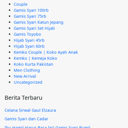
Couple
Gamis Syari 100rb
Gamis Syari 75rb
Gamis Syari Katun Jepang
Gamis Syari Set Hijab
Gamis Toyobo
Hijab Syari 45rb
Hijab Syari 60rb
Kemko Couple | Koko Ayah Anak
Kemko | Kemeja Koko
Koko Kurta Pakistan
Men Clothing
New Arrival
Uncategorized
Berita Terbaru
Celana Sirwal Gaul Elzaura
Gamis Syari dan Cadar
Ibu Hamil Harus Baca Ini! Gamis Syari Bumil