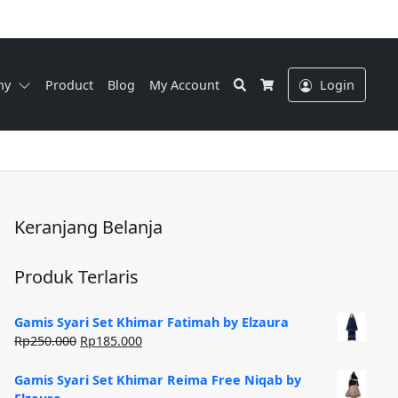
Search
ny
Product
Blog
My Account
Login
Cart
Keranjang Belanja
Produk Terlaris
Gamis Syari Set Khimar Fatimah by Elzaura
Harga
Harga
Rp
250.000
Rp
185.000
aslinya
saat
adalah:
ini
Gamis Syari Set Khimar Reima Free Niqab by
Rp250.000.
adalah: