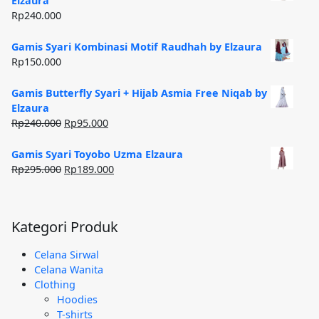
Elzaura
Rp185.000.
Rp
240.000
Gamis Syari Kombinasi Motif Raudhah by Elzaura
Rp
150.000
Gamis Butterfly Syari + Hijab Asmia Free Niqab by
Elzaura
Harga
Harga
Rp
240.000
Rp
95.000
aslinya
saat
adalah:
ini
Gamis Syari Toyobo Uzma Elzaura
Rp240.000.
adalah:
Harga
Harga
Rp
295.000
Rp
189.000
Rp95.000.
aslinya
saat
adalah:
ini
Rp295.000.
adalah:
Kategori Produk
Rp189.000.
Celana Sirwal
Celana Wanita
Clothing
Hoodies
T-shirts