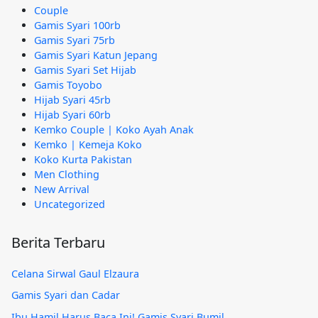
Couple
Gamis Syari 100rb
Gamis Syari 75rb
Gamis Syari Katun Jepang
Gamis Syari Set Hijab
Gamis Toyobo
Hijab Syari 45rb
Hijab Syari 60rb
Kemko Couple | Koko Ayah Anak
Kemko | Kemeja Koko
Koko Kurta Pakistan
Men Clothing
New Arrival
Uncategorized
Berita Terbaru
Celana Sirwal Gaul Elzaura
Gamis Syari dan Cadar
Ibu Hamil Harus Baca Ini! Gamis Syari Bumil