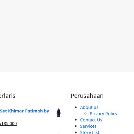
rlaris
Perusahaan
About us
 Set Khimar Fatimah by
Privacy Policy
Contact Us
arga
Harga
p
185.000
Services
linya
saat
Store List