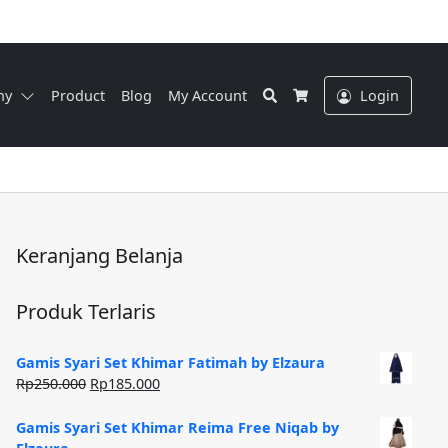
Search
ny
Product
Blog
My Account
Login
Cart
Keranjang Belanja
Produk Terlaris
Gamis Syari Set Khimar Fatimah by Elzaura
Harga
Harga
Rp
250.000
Rp
185.000
aslinya
saat
adalah:
ini
Gamis Syari Set Khimar Reima Free Niqab by
Rp250.000.
adalah: