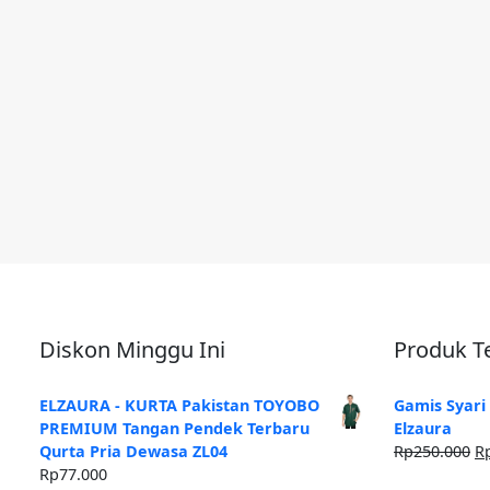
Diskon Minggu Ini
Produk Te
ELZAURA - KURTA Pakistan TOYOBO
Gamis Syari
PREMIUM Tangan Pendek Terbaru
Elzaura
H
Qurta Pria Dewasa ZL04
Rp
250.000
R
as
Rp
77.000