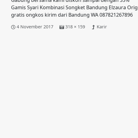
Gabung bersama kami diskon sampai dengan 35%
Gamis Syari Kombinasi Songket Bandung Elzaura Origi
gratis ongkos kirim dari Bandung WA 087821267896
4 November 2017
318 × 159
Karir