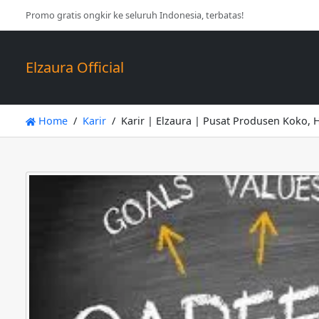
Promo gratis ongkir ke seluruh Indonesia, terbatas!
Elzaura Official
Home
Karir
Karir | Elzaura | Pusat Produsen Koko,