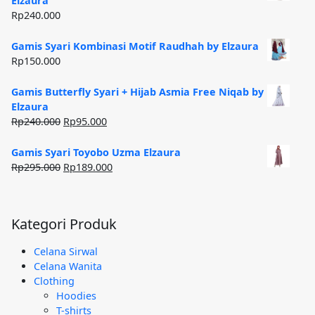
Elzaura
Rp185.000.
Rp
240.000
Gamis Syari Kombinasi Motif Raudhah by Elzaura
Rp
150.000
Gamis Butterfly Syari + Hijab Asmia Free Niqab by
Elzaura
Harga
Harga
Rp
240.000
Rp
95.000
aslinya
saat
adalah:
ini
Gamis Syari Toyobo Uzma Elzaura
Rp240.000.
adalah:
Harga
Harga
Rp
295.000
Rp
189.000
Rp95.000.
aslinya
saat
adalah:
ini
Rp295.000.
adalah:
Kategori Produk
Rp189.000.
Celana Sirwal
Celana Wanita
Clothing
Hoodies
T-shirts