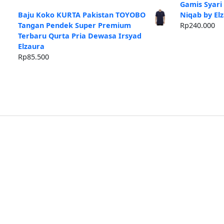
ad
Gamis Syari
Rp
Baju Koko KURTA Pakistan TOYOBO
Niqab by El
Tangan Pendek Super Premium
Rp
240.000
Terbaru Qurta Pria Dewasa Irsyad
Elzaura
Rp
85.500