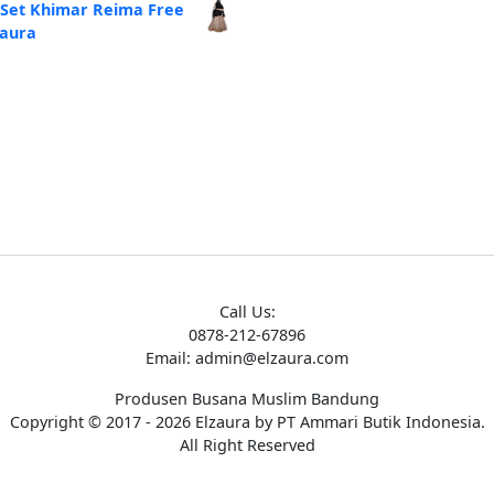
alah:
ini
 Set Khimar Reima Free
250.000.
adalah:
zaura
Rp185.000.
Call Us:
0878-212-67896
Email: admin@elzaura.com
Produsen Busana Muslim Bandung
Copyright © 2017 - 2026 Elzaura by PT Ammari Butik Indonesia.
All Right Reserved