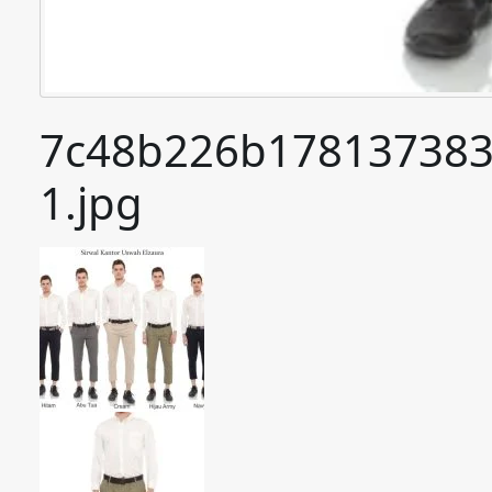
7c48b226b178137383
1.jpg