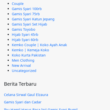
Couple
Gamis Syari 100rb
Gamis Syari 75rb
Gamis Syari Katun Jepang
Gamis Syari Set Hijab
Gamis Toyobo
Hijab Syari 45rb
Hijab Syari 60rb
Kemko Couple | Koko Ayah Anak
Kemko | Kemeja Koko
Koko Kurta Pakistan
Men Clothing
New Arrival
Uncategorized
Berita Terbaru
Celana Sirwal Gaul Elzaura
Gamis Syari dan Cadar
Ibu Hamil Harus Baca Ini! Gamis Syari Bumil