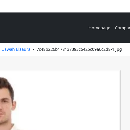
Homepage
Compa
g Uswah Elzaura
7c48b226b178137383c6425c09a6c2d8-1.jpg