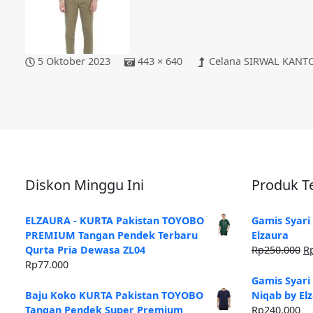
5 Oktober 2023
443 × 640
Celana SIRWAL KANTOR
Diskon Minggu Ini
Produk Te
ELZAURA - KURTA Pakistan TOYOBO
Gamis Syari
PREMIUM Tangan Pendek Terbaru
Elzaura
H
Qurta Pria Dewasa ZL04
Rp
250.000
R
as
Rp
77.000
ad
Gamis Syari
Rp
Baju Koko KURTA Pakistan TOYOBO
Niqab by El
Tangan Pendek Super Premium
Rp
240.000