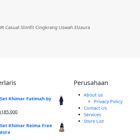
 Casual Slimfit Cingkrang Uswah Elzaura
rlaris
Perusahaan
About us
 Set Khimar Fatimah by
Privacy Policy
Contact Us
arga
Harga
p
185.000
Services
linya
saat
Store List
alah:
ini
 Set Khimar Reima Free
250.000.
adalah:
zaura
Rp185.000.