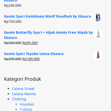
Elzaura
Rp185.000.
Rp
240.000
Gamis Syari Kombinasi Motif Raudhah by Elzaura
Rp
150.000
Gamis Butterfly Syari + Hijab Asmia Free Niqab by
Elzaura
Harga
Harga
Rp
240.000
Rp
95.000
aslinya
saat
adalah:
ini
Gamis Syari Toyobo Uzma Elzaura
Rp240.000.
adalah:
Harga
Harga
Rp
295.000
Rp
189.000
Rp95.000.
aslinya
saat
adalah:
ini
Rp295.000.
adalah:
Kategori Produk
Rp189.000.
Celana Sirwal
Celana Wanita
Clothing
Hoodies
T-shirts