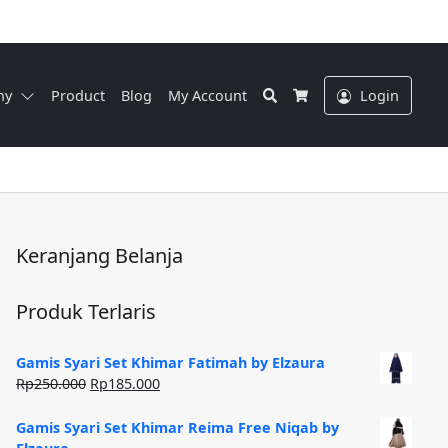
Search
ny
Product
Blog
My Account
Login
Cart
Keranjang Belanja
Produk Terlaris
Gamis Syari Set Khimar Fatimah by Elzaura
Harga
Harga
Rp
250.000
Rp
185.000
aslinya
saat
adalah:
ini
Gamis Syari Set Khimar Reima Free Niqab by
Rp250.000.
adalah: