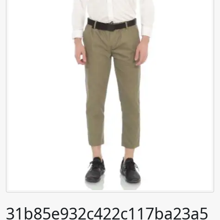
31b85e932c422c117ba23a5