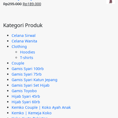
Rp240.000.
adalah:
Harga
Harga
Rp
295.000
Rp
189.000
Rp95.000.
aslinya
saat
adalah:
ini
Rp295.000.
adalah:
Kategori Produk
Rp189.000.
Celana Sirwal
Celana Wanita
Clothing
Hoodies
T-shirts
Couple
Gamis Syari 100rb
Gamis Syari 75rb
Gamis Syari Katun Jepang
Gamis Syari Set Hijab
Gamis Toyobo
Hijab Syari 45rb
Hijab Syari 60rb
Kemko Couple | Koko Ayah Anak
Kemko | Kemeja Koko