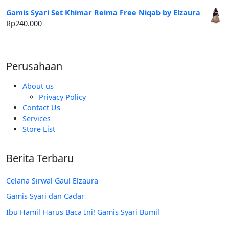
aslinya
saat
adalah:
ini
Gamis Syari Set Khimar Reima Free Niqab by Elzaura
Rp250.000.
adalah:
Rp
240.000
Rp185.000.
Perusahaan
About us
Privacy Policy
Contact Us
Services
Store List
Berita Terbaru
Celana Sirwal Gaul Elzaura
Gamis Syari dan Cadar
Ibu Hamil Harus Baca Ini! Gamis Syari Bumil