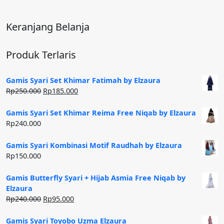
Keranjang Belanja
Produk Terlaris
Gamis Syari Set Khimar Fatimah by Elzaura
Harga
Harga
Rp
250.000
Rp
185.000
aslinya
saat
adalah:
ini
Gamis Syari Set Khimar Reima Free Niqab by Elzaura
Rp250.000.
adalah:
Rp
240.000
Rp185.000.
Gamis Syari Kombinasi Motif Raudhah by Elzaura
Rp
150.000
Gamis Butterfly Syari + Hijab Asmia Free Niqab by
Elzaura
Harga
Harga
Rp
240.000
Rp
95.000
aslinya
saat
adalah:
ini
Gamis Syari Toyobo Uzma Elzaura