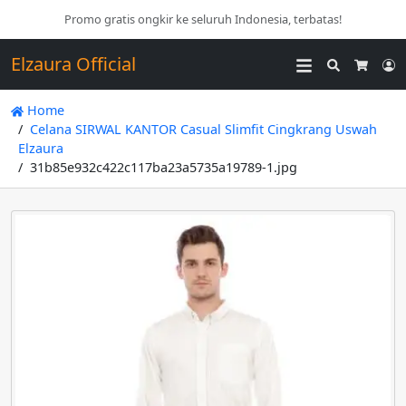
Promo gratis ongkir ke seluruh Indonesia, terbatas!
Elzaura Official
Search
L
Cart
Home
Celana SIRWAL KANTOR Casual Slimfit Cingkrang Uswah
Elzaura
31b85e932c422c117ba23a5735a19789-1.jpg