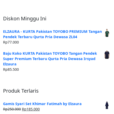
Diskon Minggu Ini
ELZAURA - KURTA Pakistan TOYOBO PREMIUM Tangan
Pendek Terbaru Qurta Pria Dewasa ZL04
Rp
77.000
Baju Koko KURTA Pakistan TOYOBO Tangan Pendek
Super Premium Terbaru Qurta Pria Dewasa Irsyad
Elzaura
Rp
85.500
Produk Terlaris
Gamis Syari Set Khimar Fatimah by Elzaura
Harga
Harga
Rp
250.000
Rp
185.000